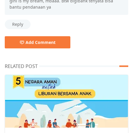
gini is my dream, mbaaa. Btw digibank tenyata bisa
bantu pendanaan ya
Reply
Add Comment
RELATED POST