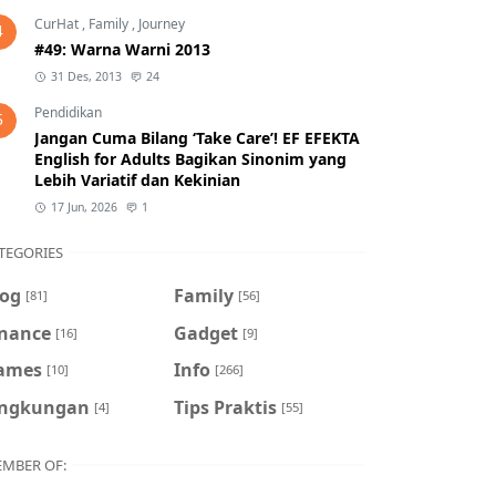
CurHat
,
Family
,
Journey
4
#49: Warna Warni 2013
31 Des, 2013
24
Pendidikan
5
Jangan Cuma Bilang ‘Take Care’! EF EFEKTA
English for Adults Bagikan Sinonim yang
Lebih Variatif dan Kekinian
17 Jun, 2026
1
TEGORIES
log
Family
[81]
[56]
inance
Gadget
[16]
[9]
ames
Info
[10]
[266]
ingkungan
Tips Praktis
[4]
[55]
MBER OF: