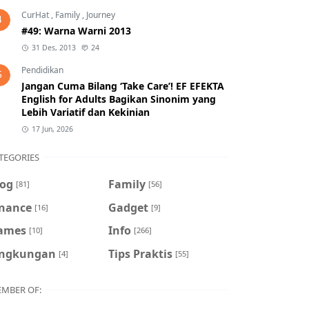
CurHat
,
Family
,
Journey
4
#49: Warna Warni 2013
31 Des, 2013
24
Pendidikan
5
Jangan Cuma Bilang ‘Take Care’! EF EFEKTA
English for Adults Bagikan Sinonim yang
Lebih Variatif dan Kekinian
17 Jun, 2026
TEGORIES
log
Family
[81]
[56]
inance
Gadget
[16]
[9]
ames
Info
[10]
[266]
ingkungan
Tips Praktis
[4]
[55]
MBER OF: