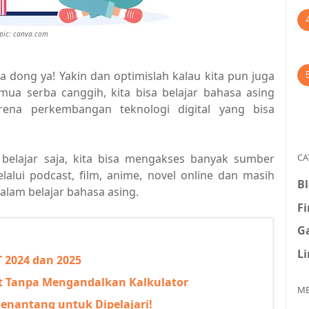
pic: canva.com
sa dong ya! Yakin dan optimislah kalau kita pun juga
mua serba canggih, kita bisa belajar bahasa asing
ena perkembangan teknologi digital yang bisa
elajar saja, kita bisa mengakses banyak sumber
CA
lalui podcast, film, anime, novel online dan masih
B
dalam belajar bahasa asing.
F
G
L
 2024 dan 2025
t Tanpa Mengandalkan Kalkulator
ME
enantang untuk Dipelajari!