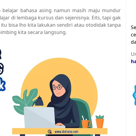
in belajar bahasa asing namun masih maju mundur
jar di lembaga kursus dan sejenisnya. Eits, tapi gak
itu bisa lho kita lakukan sendiri atau otodidak tanpa
Se
mbing kita secara langsung.
ce
da
Un
h