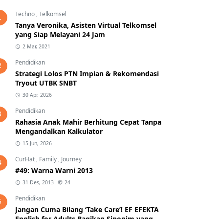
Techno
,
Telkomsel
1
Tanya Veronika, Asisten Virtual Telkomsel
yang Siap Melayani 24 Jam
2 Mar, 2021
Pendidikan
2
Strategi Lolos PTN Impian & Rekomendasi
Tryout UTBK SNBT
30 Apr, 2026
Pendidikan
3
Rahasia Anak Mahir Berhitung Cepat Tanpa
Mengandalkan Kalkulator
15 Jun, 2026
CurHat
,
Family
,
Journey
4
#49: Warna Warni 2013
31 Des, 2013
24
Pendidikan
5
Jangan Cuma Bilang ‘Take Care’! EF EFEKTA
English for Adults Bagikan Sinonim yang