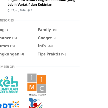
Lebih Variatif dan Kekinian
17 Jun, 2026
1
TEGORIES
log
Family
[81]
[56]
inance
Gadget
[16]
[9]
ames
Info
[10]
[266]
ingkungan
Tips Praktis
[4]
[55]
MBER OF: