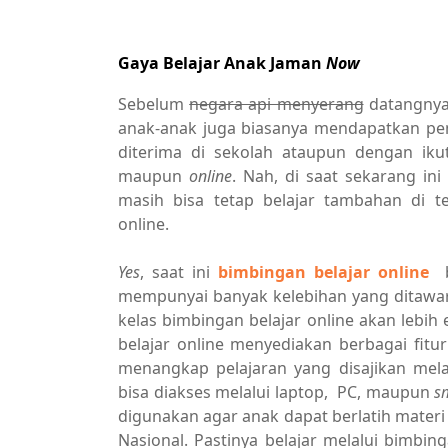
Gaya Belajar Anak Jaman
Now
Sebelum
negara api menyerang
datangnya p
anak-anak juga biasanya mendapatkan peng
diterima di sekolah ataupun dengan iku
maupun
online
. Nah, di saat sekarang in
masih bisa tetap belajar tambahan di t
online.
Yes
, saat ini
bimbingan belajar online
b
mempunyai banyak kelebihan yang ditawark
kelas bimbingan belajar online akan lebih e
belajar online menyediakan berbagai fit
menangkap pelajaran yang disajikan mel
bisa diakses melalui laptop, PC, maupun
s
digunakan agar anak dapat berlatih materi 
Nasional. Pastinya belajar melalui bimbin