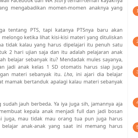
di wall Facebook dan WA Story teman-teman kayaknya
 yang mengabadikan momen-momen anaknya yang
ga tentang PTS, tapi katanya PTSnya baru akan
elongo ketika lihat kisi-kisi materi yang dituliskan
 tidak kalau yang harus dipelajari itu penuh satu
tuk 2 hari ujian saja dan itu adalah pelajaran anak
dah belajar sebanyak itu? Mendadak mules sayanya,
an jadi anak kelas 1 SD otomatis harus siap juga
gan materi sebanyak itu.
Lha
, ini ajari dia belajar
at mamak bertanduk apalagi kalau materi sebanyak
sudah jauh berbeda. Ya iya juga sih, jamannya aja
 membuat kepala anak menjadi full dan jadi bosan
ni juga, mau tidak mau orang tua pun juga harus
s belajar anak-anak yang saat ini memang harus