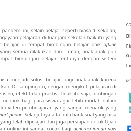
CA
andemi ini, selain belajar seperti biasa di sekolah,
B
ayaan pelajaran di luar jam sekolah baik itu yang
t belajar di tempat bimbingan belajar baik
offline
F
i yang semua dilakukan dari rumah, anak-anak pun
G
empat bimbingan belajar tentunya dengan sistem
L
isa menjadi solusi belajar bagi anak-anak karena
ME
an. Di samping itu, dengan mengikuti pelajaran di
fisien, efektif dan praktis. Tidak itu saja, bimbingan
ur menarik bagi para siswa agar lebih mudah dalam
alui video pembelajaran yang sangat menarik yang
mart phone
. Selanjutnya ada pula bank soal yang bisa
yang telah dipelajari dan juga persiapan untuk Ujian
gan online ini sangat cocok bagi
generasi jaman now