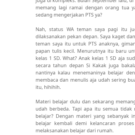
juga di kompleks. Bulan September lalu, 
memang lagi ramai dengan orang tua
sedang mengerjakan PTS ya?
Nah, status WA teman saya pagi itu ju
dilaksanakan pekan depan. Saya kaget dan m
teman saya itu untuk PTS anaknya, gimana
papan tulis kecil. Menurutnya itu baru un
kelas 1 SD. What? Anak kelas 1 SD aja su
secara tahun depan Si Kakak juga bakal
nantinya kalau menemaninya belajar den
membaca dan menulis aja udah sering bu
itu, hihihih.
Materi belajar dulu dan sekarang memang 
udah berbeda. Tapi apa itu semua tidak
belajar? Dengan materi yang sebanyak i
belajar kembali demi kelancaran prose
melaksanakan belajar dari rumah.