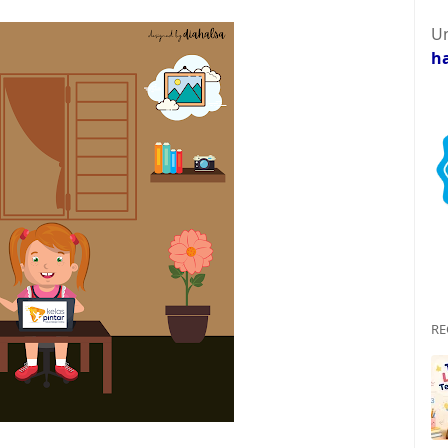
Un
h
RE