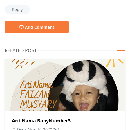
Reply
Add Comment
RELATED POST
Arti Nama BabyNumber3
Diah Alsa
2020/6/1