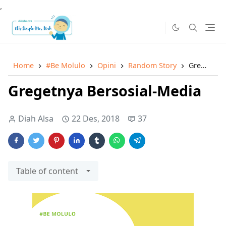
,
Home
#Be Molulo
Opini
Random Story
Gregetnya Bersosial-Media
Gregetnya Bersosial-Media
Diah Alsa
22 Des, 2018
37
Table of content