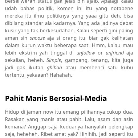
berseliweran status gak jelas bin ajaib. Apalagi kalau
udah bahas politik, komen ini itu yang notabene
mereka itu ilmu politiknya yang yaaa gitu deh, bisa
dibilang standar ala kadarnya. Yang ada jadinya debat
kusir yang tak berkesudahan. Kalau seperti gini paling
aman sih
snooze
aja si orang itu, biar gak kelihatan
dalam kurun waktu beberapa saat. Hmm, kalau mau
lebih ekstrim yah tinggal di
unfollow
or
unfriend
aja
sekalian, heheh.
Simple
, gampang, tenang, kita juga
jadi gak ikutan
ghibah
atau membenci satu kubu
tertentu, yekaaan? Hahahah.
Pahit Manis Bersosial-Media
Hidup di jaman now itu emang pilihannya cukup dua.
Rasakan yang manis atau pahit. Lalu, asam dan asin
kemana? Anggap saja keduanya hanyalah pelengkap
saja, heheheh. Ribet amat yak? Hihihih. Jadi seperti itu