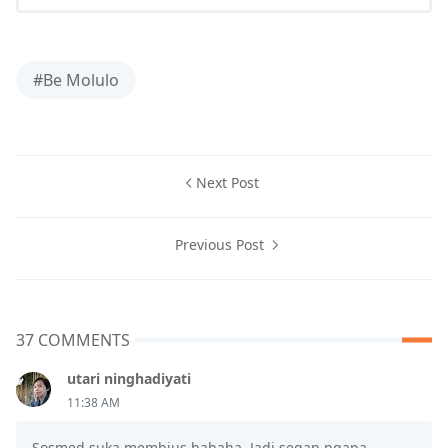
#Be Molulo
Next Post
Previous Post
37 COMMENTS
utari ninghadiyati
11:38 AM
Sosmed suka membius hahaha. Jadi segan ngapa-