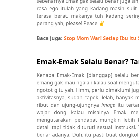
sebenarnya Emak gak selalu benar juga sih
rasa ego itulah yang kadang masih sulit
terasa berat, makanya tuh kadang serin
perang yah, please! Peace ✌
Baca juga:
Stop Mom War! Setiap Ibu itu 
Emak-Emak Selalu Benar? T
Kenapa Emak-Emak [dianggap] selalu be
emang gak mau ngalah kalau soal mengut
ngotot gitu yah. Hmm, perlu dimaklumi j
aktivitasnya, sudah capek, lelah, banyak 
ribut dan ujung-ujungnya
image
itu tert
wajar dong kalau misalnya Emak me
mengutarakan pendapat mungkin lebih k
detail tapi tidak dituruti sesuai instru
benar adanya. Duh, itu pasti buat dongko