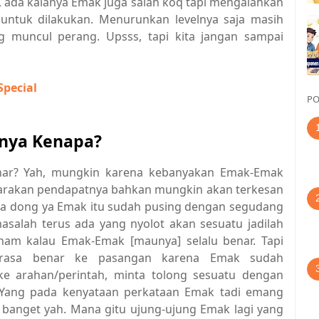
, ada kalanya Emak juga salah koq tapi mengalahkan
 untuk dilakukan. Menurunkan levelnya saja masih
g muncul perang. Upsss, tapi kita jangan sampai
Special
PO
anya Kenapa?
nar? Yah, mungkin karena kebanyakan Emak-Emak
arakan pendapatnya bahkan mungkin akan terkesan
uga dong ya Emak itu sudah pusing dengan segudang
masalah terus ada yang nyolot akan sesuatu jadilah
anam kalau Emak-Emak [maunya] selalu benar. Tapi
rasa benar ke pasangan karena Emak sudah
e arahan/perintah, minta tolong sesuatu dengan
ksi. Yang pada kenyataan perkataan Emak tadi emang
l banget yah. Mana gitu ujung-ujung Emak lagi yang