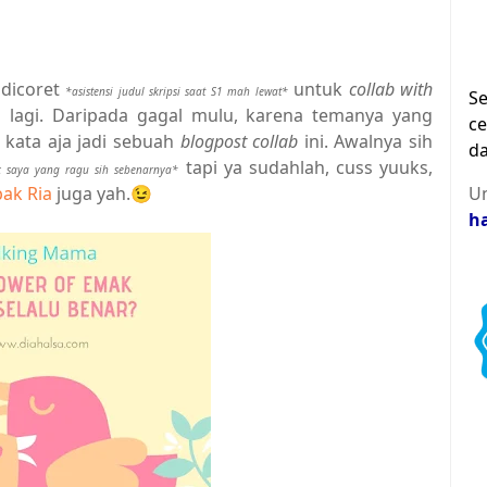
 dicoret
untuk
collab with
*asistensi judul skripsi saat S1 mah lewat*
Se
ng lagi. Daripada gagal mulu, karena temanya yang
ce
kata aja jadi sebuah
blogpost collab
ini. Awalnya sih
da
tapi ya sudahlah, cuss yuuks,
 saya yang ragu sih sebenarnya*
bak Ria
juga yah.😉
Un
h