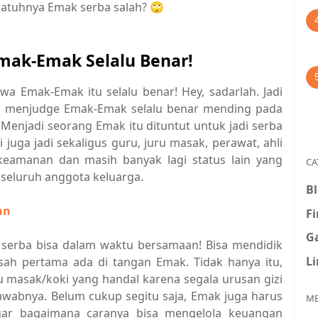
 jatuhnya Emak serba salah? 🙄
ak-Emak Selalu Benar!
a Emak-Emak itu selalu benar! Hey, sadarlah. Jadi
lu menjudge Emak-Emak selalu benar mending pada
Menjadi seorang Emak itu dituntut untuk jadi serba
 juga jadi sekaligus guru, juru masak, perawat, ahli
keamanan dan masih banyak lagi status lain yang
CA
seluruh anggota keluarga.
B
an
F
G
t serba bisa dalam waktu bersamaan! Bisa mendidik
L
ah pertama ada di tangan Emak. Tidak hanya itu,
u masak/koki yang handal karena segala urusan gizi
awabnya. Belum cukup segitu saja, Emak juga harus
ME
gar bagaimana caranya bisa mengelola keuangan