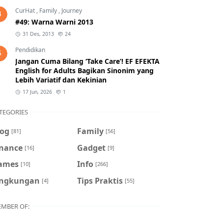
CurHat
,
Family
,
Journey
4
#49: Warna Warni 2013
31 Des, 2013
24
Pendidikan
5
Jangan Cuma Bilang ‘Take Care’! EF EFEKTA
English for Adults Bagikan Sinonim yang
Lebih Variatif dan Kekinian
17 Jun, 2026
1
TEGORIES
log
Family
[81]
[56]
inance
Gadget
[16]
[9]
ames
Info
[10]
[266]
ingkungan
Tips Praktis
[4]
[55]
MBER OF: