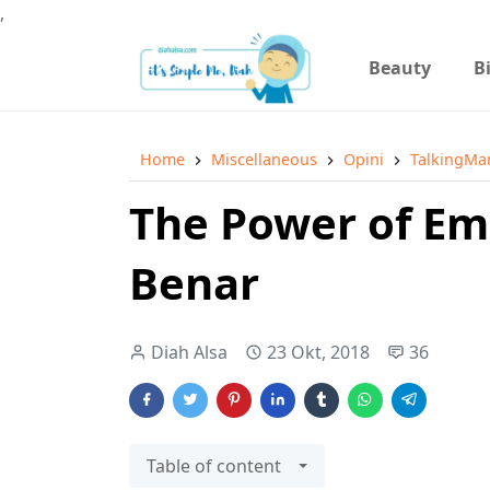
,
Beauty
B
Home
Miscellaneous
Opini
TalkingM
The Power of Em
Benar
Diah Alsa
23 Okt, 2018
36
Table of content