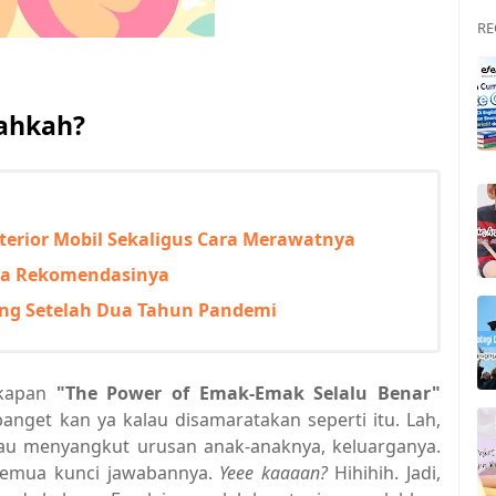
RE
yahkah?
terior Mobil Sekaligus Cara Merawatnya
rta Rekomendasinya
eng Setelah Dua Tahun Pandemi
gkapan
"The Power of Emak-Emak Selalu Benar"
banget kan ya kalau disamaratakan seperti itu. Lah,
lau menyangkut urusan anak-anaknya, keluarganya.
 semua kunci jawabannya.
Yeee kaaaan?
Hihihih. Jadi,