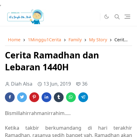
,
Home
1Minggu1Cerita
Family
My Story
Cerita Ramadhan dan Lebaran 1440H
Cerita Ramadhan dan
Lebaran 1440H
Diah Alsa
13 Jun, 2019
36
Bismillahirrahmanirrahim.....
Ketika takbir berkumandang di hari terakhir
Ramadhan, rasanya sedih banget yah. Ramadhan akan