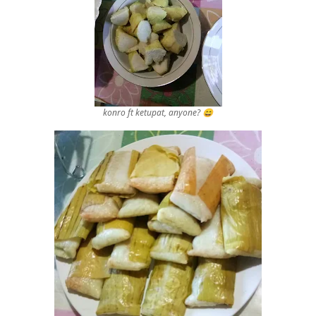
konro ft ketupat,
anyone
? 😄