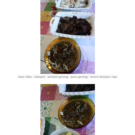
nasu likku
- ketupat - sambal goreng - paru goreng - konro berjajar rapi