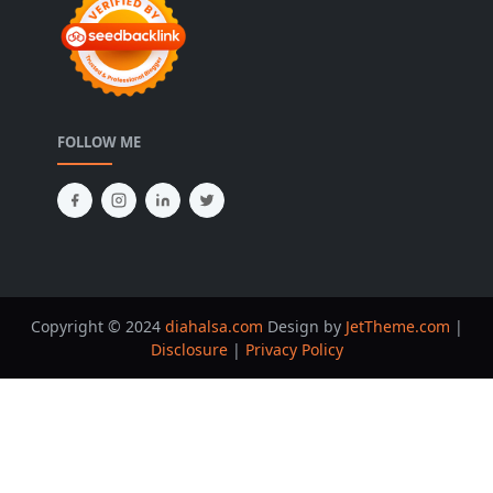
FOLLOW ME
Copyright © 2024
diahalsa.com
Design by
JetTheme.com
|
Disclosure
|
Privacy Policy