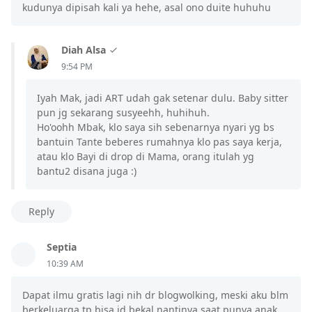
kudunya dipisah kali ya hehe, asal ono duite huhuhu
Diah Alsa
9:54 PM
Iyah Mak, jadi ART udah gak setenar dulu. Baby sitter
pun jg sekarang susyeehh, huhihuh.
Ho'oohh Mbak, klo saya sih sebenarnya nyari yg bs
bantuin Tante beberes rumahnya klo pas saya kerja,
atau klo Bayi di drop di Mama, orang itulah yg
bantu2 disana juga :)
Reply
Septia
10:39 AM
Dapat ilmu gratis lagi nih dr blogwolking, meski aku blm
berkeluarga tp bisa jd bekal nantinya saat punya anak.