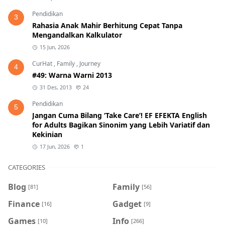
Pendidikan
3
Rahasia Anak Mahir Berhitung Cepat Tanpa
Mengandalkan Kalkulator
15 Jun, 2026
CurHat
,
Family
,
Journey
4
#49: Warna Warni 2013
31 Des, 2013
24
Pendidikan
5
Jangan Cuma Bilang ‘Take Care’! EF EFEKTA English
for Adults Bagikan Sinonim yang Lebih Variatif dan
Kekinian
17 Jun, 2026
1
CATEGORIES
Blog
Family
[81]
[56]
Finance
Gadget
[16]
[9]
Games
Info
[10]
[266]