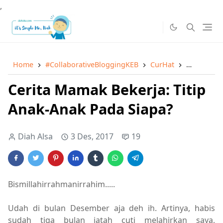
,
Home
#CollaborativeBloggingKEB
CurHat
Family
Cerita Mamak Bekerja: Titip
Anak-Anak Pada Siapa?
Diah Alsa
3 Des, 2017
19
Bismillahirrahmanirrahim.....
Udah di bulan Desember aja deh ih. Artinya, habis
sudah tiga bulan jatah cuti melahirkan saya,