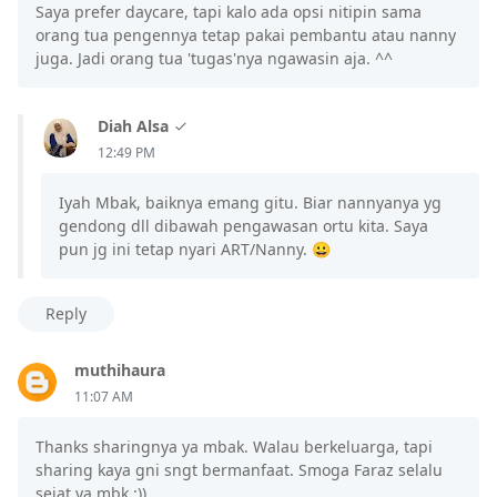
Saya prefer daycare, tapi kalo ada opsi nitipin sama
orang tua pengennya tetap pakai pembantu atau nanny
juga. Jadi orang tua 'tugas'nya ngawasin aja. ^^
Diah Alsa
12:49 PM
Iyah Mbak, baiknya emang gitu. Biar nannyanya yg
gendong dll dibawah pengawasan ortu kita. Saya
pun jg ini tetap nyari ART/Nanny. 😀
Reply
muthihaura
11:07 AM
Thanks sharingnya ya mbak. Walau berkeluarga, tapi
sharing kaya gni sngt bermanfaat. Smoga Faraz selalu
sejat ya mbk :))