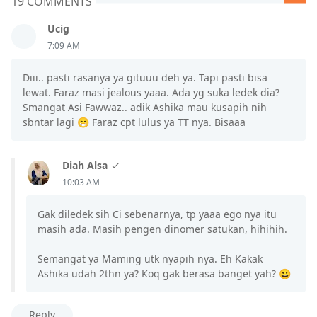
19 COMMENTS
Ucig
7:09 AM
Diii.. pasti rasanya ya gituuu deh ya. Tapi pasti bisa
lewat. Faraz masi jealous yaaa. Ada yg suka ledek dia?
Smangat Asi Fawwaz.. adik Ashika mau kusapih nih
sbntar lagi 😁 Faraz cpt lulus ya TT nya. Bisaaa
Diah Alsa
10:03 AM
Gak diledek sih Ci sebenarnya, tp yaaa ego nya itu
masih ada. Masih pengen dinomer satukan, hihihih.
Semangat ya Maming utk nyapih nya. Eh Kakak
Ashika udah 2thn ya? Koq gak berasa banget yah? 😀
Reply