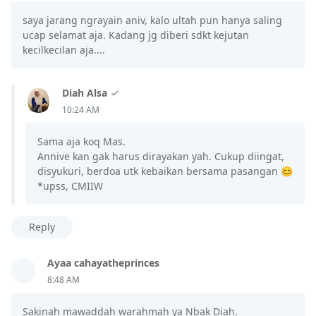
saya jarang ngrayain aniv, kalo ultah pun hanya saling
ucap selamat aja. Kadang jg diberi sdkt kejutan
kecilkecilan aja....
Diah Alsa
10:24 AM
Sama aja koq Mas.
Annive kan gak harus dirayakan yah. Cukup diingat,
disyukuri, berdoa utk kebaikan bersama pasangan 😊
*upss, CMIIW
Reply
Ayaa cahayatheprinces
8:48 AM
Sakinah mawaddah warahmah ya Nbak Diah.