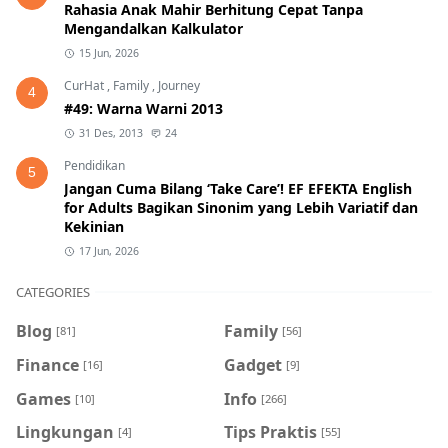
Rahasia Anak Mahir Berhitung Cepat Tanpa
Mengandalkan Kalkulator
15 Jun, 2026
CurHat
,
Family
,
Journey
4
#49: Warna Warni 2013
31 Des, 2013
24
Pendidikan
5
Jangan Cuma Bilang ‘Take Care’! EF EFEKTA English
for Adults Bagikan Sinonim yang Lebih Variatif dan
Kekinian
17 Jun, 2026
CATEGORIES
Blog
Family
[81]
[56]
Finance
Gadget
[16]
[9]
Games
Info
[10]
[266]
Lingkungan
Tips Praktis
[4]
[55]