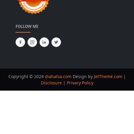
FOLLOW ME
Copyright © 2024
diahalsa.com
Design by
JetTheme.com
|
Disclosure
|
Privacy Policy