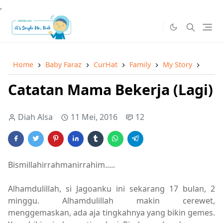
,
Home
Baby Faraz
CurHat
Family
My Story
Catat
Catatan Mama Bekerja (Lagi)
Diah Alsa
11 Mei, 2016
12
Bismillahirrahmanirrahim.....
Alhamdulillah, si Jagoanku ini sekarang 17 bulan, 2
minggu. Alhamdulillah makin cerewet,
menggemaskan, ada aja tingkahnya yang bikin gemes.