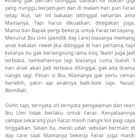
emang gak pernah ditinggal, bahkan ke dokter gigi
yang nunggu berjam-jam dan di malam hari pun Faraz
tetap ikut, lah ini bakalan ditinggal seharian ama
Mamanya. Tapi harus dikuatkan, ditegakan juga,
Mama dan Bapak pergi bekerja untuk Faraz tersayang.
Menurut Ibu Umi (pemilik day care) biasanya memang
anak bakalan rewel jika ditinggal di hari pertama, tapi
katanya itu gak berlangsung lama koq. Nanti juga jadi
terbiasa, tambahannya lagi biasanya cuma butuh 3
hari anak akan jadi terbiasa ditinggal, gak ada drama
nangis lagi. Pesan si Ibu, Mamanya gak perlu cemas
berlebih, yakin aja anaknya baik-baik saja. Yasud,
Bismillah.
Oohh tapi, ternyata oh ternyata pengalaman dan teori
Ibu Umi tidak berlaku untuk Faraz. Kenyataannya
sampai sekarang pun Faraz masih nangis klo pagi saya
tinggalkan. Selain itu, meski udah sebulan bermain di
day care saat Mamanya bekerja Faraz juga masih