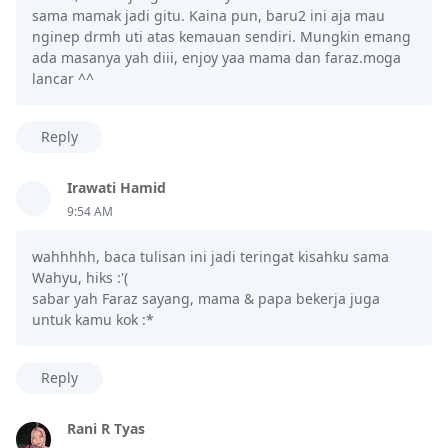
sama mamak jadi gitu. Kaina pun, baru2 ini aja mau
nginep drmh uti atas kemauan sendiri. Mungkin emang
ada masanya yah diii, enjoy yaa mama dan faraz.moga
lancar ^^
Reply
Irawati Hamid
9:54 AM
wahhhhh, baca tulisan ini jadi teringat kisahku sama
Wahyu, hiks :'(
sabar yah Faraz sayang, mama & papa bekerja juga
untuk kamu kok :*
Reply
Rani R Tyas