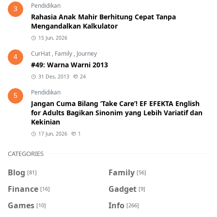
Pendidikan
3
Rahasia Anak Mahir Berhitung Cepat Tanpa
Mengandalkan Kalkulator
15 Jun, 2026
CurHat
,
Family
,
Journey
4
#49: Warna Warni 2013
31 Des, 2013
24
Pendidikan
5
Jangan Cuma Bilang ‘Take Care’! EF EFEKTA English
for Adults Bagikan Sinonim yang Lebih Variatif dan
Kekinian
17 Jun, 2026
1
CATEGORIES
Blog
Family
[81]
[56]
Finance
Gadget
[16]
[9]
Games
Info
[10]
[266]