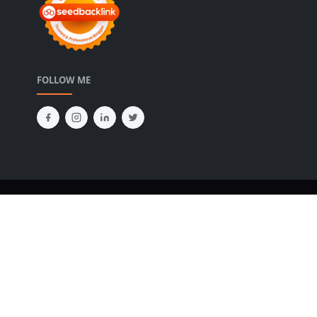
FOLLOW ME
Copyright © 2024
diahalsa.com
Design by
JetTheme.com
|
Disclosure
|
Privacy Policy