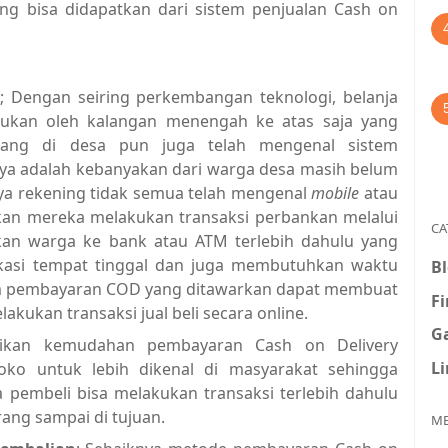
ng bisa didapatkan dari sistem penjualan Cash on
s
; Dengan seiring perkembangan teknologi, belanja
akukan oleh kalangan menengah ke atas saja yang
orang di desa pun juga telah mengenal sistem
ya adalah kebanyakan dari warga desa masih belum
ya rekening tidak semua telah mengenal
mobile
atau
n mereka melakukan transaksi perbankan melalui
CA
n warga ke bank atau ATM terlebih dahulu yang
lokasi tempat tinggal dan juga membutuhkan waktu
B
tem pembayaran COD yang ditawarkan dapat membuat
F
kukan transaksi jual beli secara online.
G
ikan kemudahan pembayaran Cash on Delivery
L
ko untuk lebih dikenal di masyarakat sehingga
 pembeli bisa melakukan transaksi terlebih dahulu
ang sampai di tujuan.
ME