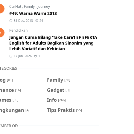
CurHat
,
Family
,
Journey
4
#49: Warna Warni 2013
31 Des, 2013
24
Pendidikan
5
Jangan Cuma Bilang ‘Take Care’! EF EFEKTA
English for Adults Bagikan Sinonim yang
Lebih Variatif dan Kekinian
17 Jun, 2026
1
TEGORIES
log
Family
[81]
[56]
inance
Gadget
[16]
[9]
ames
Info
[10]
[266]
ingkungan
Tips Praktis
[4]
[55]
MBER OF: