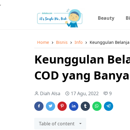
,
Beauty
B
Home
Bisnis
Info
Keunggulan Belanja
Keunggulan Bela
COD yang Banya
Diah Alsa
17 Agu, 2022
9
Table of content