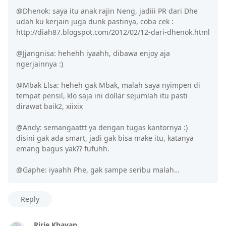
@Dhenok: saya itu anak rajin Neng, jadiii PR dari Dhe
udah ku kerjain juga dunk pastinya, coba cek :
http://diah87.blogspot.com/2012/02/12-dari-dhenok.html
@Jjangnisa: hehehh iyaahh, dibawa enjoy aja
ngerjainnya :)
@Mbak Elsa: heheh gak Mbak, malah saya nyimpen di
tempat pensil, klo saja ini dollar sejumlah itu pasti
dirawat baik2, xiixix
@Andy: semangaattt ya dengan tugas kantornya :)
disini gak ada smart, jadi gak bisa make itu, katanya
emang bagus yak?? fufuhh.
@Gaphe: iyaahh Phe, gak sampe seribu malah…
Reply
Ririe Khayan