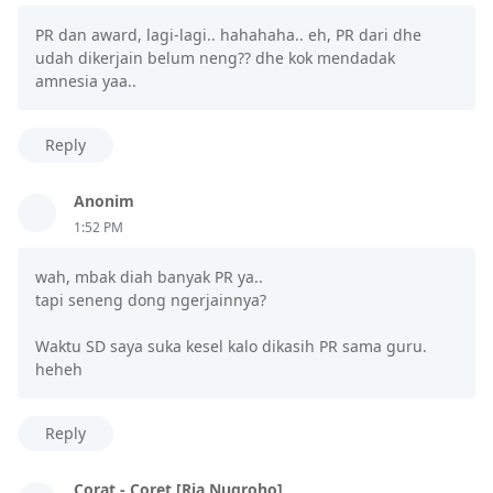
PR dan award, lagi-lagi.. hahahaha.. eh, PR dari dhe
udah dikerjain belum neng?? dhe kok mendadak
amnesia yaa..
Reply
Anonim
1:52 PM
wah, mbak diah banyak PR ya..
tapi seneng dong ngerjainnya?
Waktu SD saya suka kesel kalo dikasih PR sama guru.
heheh
Reply
Corat - Coret [Ria Nugroho]