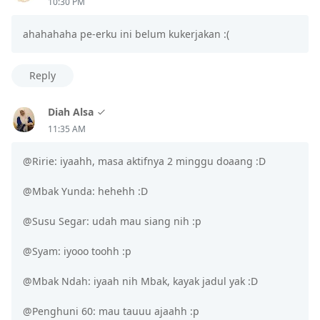
10:30 PM
ahahahaha pe-erku ini belum kukerjakan :(
Reply
Diah Alsa
11:35 AM
@Ririe: iyaahh, masa aktifnya 2 minggu doaang :D
@Mbak Yunda: hehehh :D
@Susu Segar: udah mau siang nih :p
@Syam: iyooo toohh :p
@Mbak Ndah: iyaah nih Mbak, kayak jadul yak :D
@Penghuni 60: mau tauuu ajaahh :p