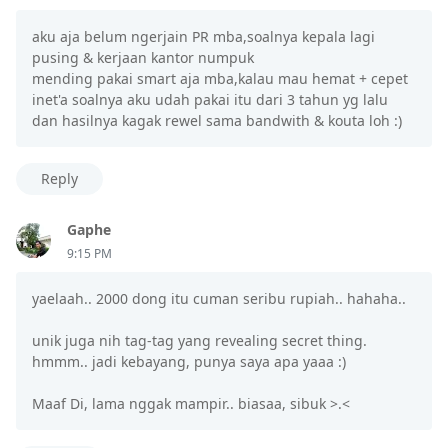
aku aja belum ngerjain PR mba,soalnya kepala lagi
pusing & kerjaan kantor numpuk
mending pakai smart aja mba,kalau mau hemat + cepet
inet'a soalnya aku udah pakai itu dari 3 tahun yg lalu
dan hasilnya kagak rewel sama bandwith & kouta loh :)
Reply
Gaphe
9:15 PM
yaelaah.. 2000 dong itu cuman seribu rupiah.. hahaha..
unik juga nih tag-tag yang revealing secret thing.
hmmm.. jadi kebayang, punya saya apa yaaa :)
Maaf Di, lama nggak mampir.. biasaa, sibuk >.<