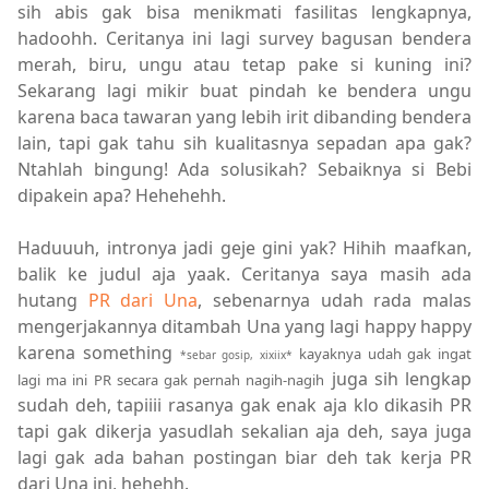
sih abis gak bisa menikmati fasilitas lengkapnya,
hadoohh. Ceritanya ini lagi survey bagusan bendera
merah, biru, ungu atau tetap pake si kuning ini?
Sekarang lagi mikir buat pindah ke bendera ungu
karena baca tawaran yang lebih irit dibanding bendera
lain, tapi gak tahu sih kualitasnya sepadan apa gak?
Ntahlah bingung! Ada solusikah? Sebaiknya si Bebi
dipakein apa? Hehehehh.
Haduuuh, intronya jadi geje gini yak? Hihih maafkan,
balik ke judul aja yaak. Ceritanya saya masih ada
hutang
PR dari Una
, sebenarnya udah rada malas
mengerjakannya ditambah Una yang lagi happy happy
karena something
kayaknya udah gak ingat
*sebar gosip, xixiix*
juga sih lengkap
lagi ma ini PR secara gak pernah nagih-nagih
sudah deh, tapiiii rasanya gak enak aja klo dikasih PR
tapi gak dikerja yasudlah sekalian aja deh, saya juga
lagi gak ada bahan postingan biar deh tak kerja PR
dari Una ini, hehehh.