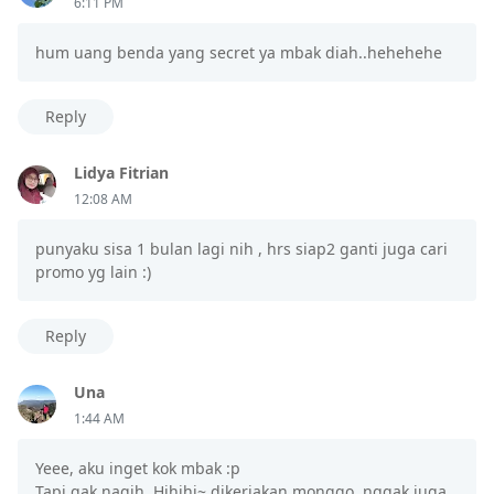
6:11 PM
hum uang benda yang secret ya mbak diah..hehehehe
Reply
Lidya Fitrian
12:08 AM
punyaku sisa 1 bulan lagi nih , hrs siap2 ganti juga cari
promo yg lain :)
Reply
Una
1:44 AM
Yeee, aku inget kok mbak :p
Tapi gak nagih. Hihihi~ dikerjakan monggo, nggak juga