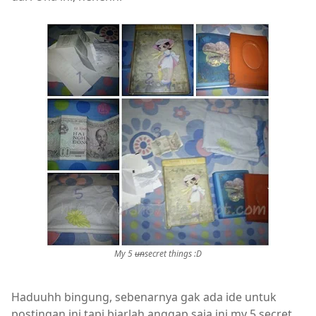
My 5
un
secret things :D
Haduuhh bingung, sebenarnya gak ada ide untuk
postingan ini tapi biarlah anggap saja ini my 5 secret