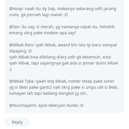
@Asop: naah itu dy Sop, makanya sekarang udh jarang
nulis, gk pernah lagi malah :D
@Ian: itu say, si merah, yg namanya cepat itu, hehehh.
emang skrg pake modem apa say?
@Mbak Reni: iyah Mbak, award bln lalu tp baru sempat
dipajang :D
iyah Mbak bisa dibilang diary udh gk kesentuh, xixix
iyah Mbak, tapi sayangnya gak ada si pintar disini Mbak
:(
@Mbak Tyka: iyaah koq Mbak, nomer tetap pake soner
yg si Bebi pake ganti2 nah skrg pake si ungu utk si Bebi,
lumayan lah tapi kadang dongkol jg sih..
@Nurmayanti: ayoo dikerjain dunks :D
Reply