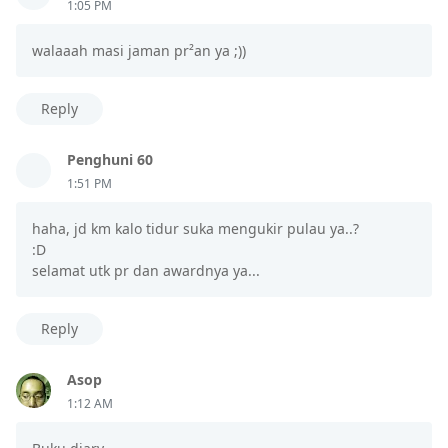
1:05 PM
walaaah masi jaman pr²an ya ;))
Reply
Penghuni 60
1:51 PM
haha, jd km kalo tidur suka mengukir pulau ya..?
:D
selamat utk pr dan awardnya ya...
Reply
Asop
1:12 AM