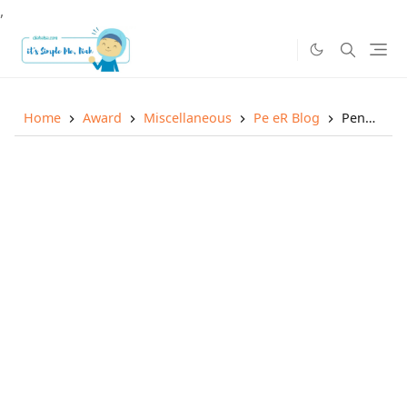
,
Home
Award
Miscellaneous
Pe eR Blog
Pending PR dan Award