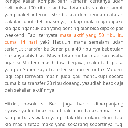
kenapa kalian kompak siih? Kemarin ceritanya udah
beli pulsa 100 ribu biar bisa tetap eksis cukup ambil
yang paket internet 50 ribu aja deh dengan catatan
bakalan diirit deh makenya, cukup malam aja dipake
klo gak ngantuk dan yang penting biar bisa dipake pas
weekend. Tapi ternyata
masa aktif yang 50 ribu itu
cuma 14 hari
yak? Haduuh mana semalam udah
terlanjut transfer ke Soner pula 40 ribu nya kebetulan
pulsanya abis blas. Masih tetap mutar otak dan usaha
agar si Modem masih bisa berjaya, maka tadi pulsa
yang di Soner saya transfer ke nomer untuk Modem
lagi tapi ternyata masih juga gak mencukupi secara
cuma bisa transfer 28 ribu doaang, yasudlah besok aja
deh sekalian aktifinnya.
Hiikks, besok si Bebi juga harus diperpanjang
nyawanya klo tidak mau tidak mau dia akan mati suri
sampai batas waktu yang tidak ditentukan. Hmm tapi
klo masih tetap make yang sekarang sepertinya rugi