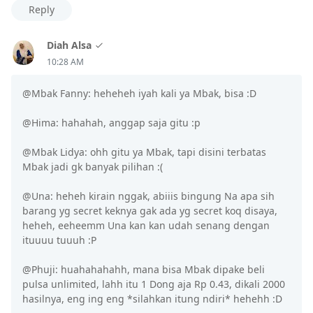
Reply
Diah Alsa
10:28 AM
@Mbak Fanny: heheheh iyah kali ya Mbak, bisa :D
@Hima: hahahah, anggap saja gitu :p
@Mbak Lidya: ohh gitu ya Mbak, tapi disini terbatas
Mbak jadi gk banyak pilihan :(
@Una: heheh kirain nggak, abiiis bingung Na apa sih
barang yg secret keknya gak ada yg secret koq disaya,
heheh, eeheemm Una kan kan udah senang dengan
ituuuu tuuuh :P
@Phuji: huahahahahh, mana bisa Mbak dipake beli
pulsa unlimited, lahh itu 1 Dong aja Rp 0.43, dikali 2000
hasilnya, eng ing eng *silahkan itung ndiri* hehehh :D