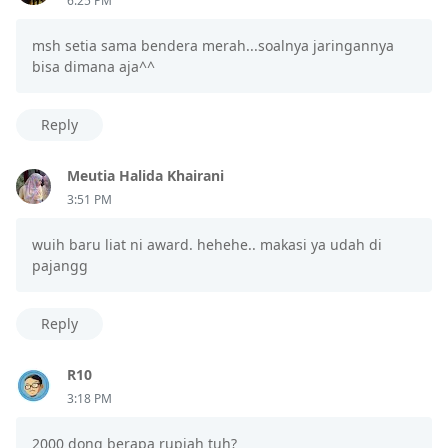
6:25 PM
msh setia sama bendera merah...soalnya jaringannya
bisa dimana aja^^
Reply
Meutia Halida Khairani
3:51 PM
wuih baru liat ni award. hehehe.. makasi ya udah di
pajangg
Reply
R10
3:18 PM
2000 dong berapa rupiah tuh?