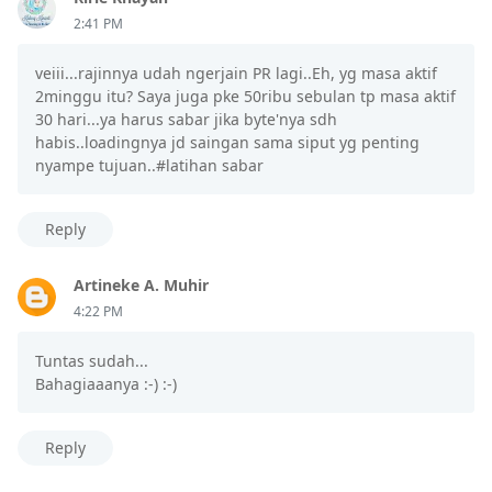
2:41 PM
veiii...rajinnya udah ngerjain PR lagi..Eh, yg masa aktif
2minggu itu? Saya juga pke 50ribu sebulan tp masa aktif
30 hari...ya harus sabar jika byte'nya sdh
habis..loadingnya jd saingan sama siput yg penting
nyampe tujuan..#latihan sabar
Reply
Artineke A. Muhir
4:22 PM
Tuntas sudah...
Bahagiaaanya :-) :-)
Reply