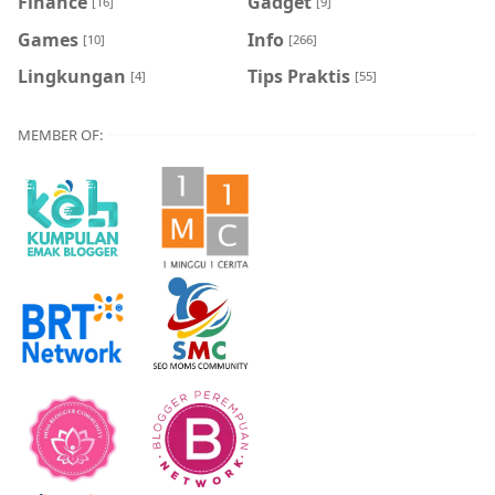
Finance
Gadget
[16]
[9]
Games
Info
[10]
[266]
Lingkungan
Tips Praktis
[4]
[55]
MEMBER OF: