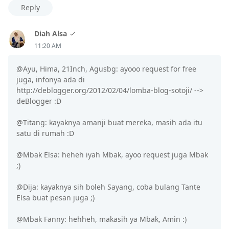
Reply
Diah Alsa
11:20 AM
@Ayu, Hima, 21Inch, Agusbg: ayooo request for free
juga, infonya ada di
http://deblogger.org/2012/02/04/lomba-blog-sotoji/ -->
deBlogger :D
@Titang: kayaknya amanji buat mereka, masih ada itu
satu di rumah :D
@Mbak Elsa: heheh iyah Mbak, ayoo request juga Mbak
;)
@Dija: kayaknya sih boleh Sayang, coba bulang Tante
Elsa buat pesan juga ;)
@Mbak Fanny: hehheh, makasih ya Mbak, Amin :)