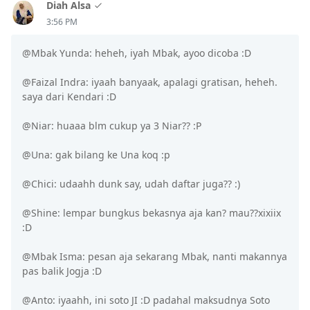
Diah Alsa
3:56 PM
@Mbak Yunda: heheh, iyah Mbak, ayoo dicoba :D
@Faizal Indra: iyaah banyaak, apalagi gratisan, heheh.
saya dari Kendari :D
@Niar: huaaa blm cukup ya 3 Niar?? :P
@Una: gak bilang ke Una koq :p
@Chici: udaahh dunk say, udah daftar juga?? :)
@Shine: lempar bungkus bekasnya aja kan? mau??xixiix
:D
@Mbak Isma: pesan aja sekarang Mbak, nanti makannya
pas balik Jogja :D
@Anto: iyaahh, ini soto JI :D padahal maksudnya Soto