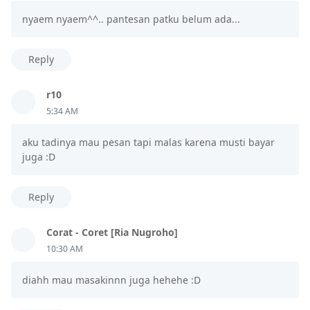
nyaem nyaem^^.. pantesan patku belum ada...
Reply
r10
5:34 AM
aku tadinya mau pesan tapi malas karena musti bayar
juga :D
Reply
Corat - Coret [Ria Nugroho]
10:30 AM
diahh mau masakinnn juga hehehe :D