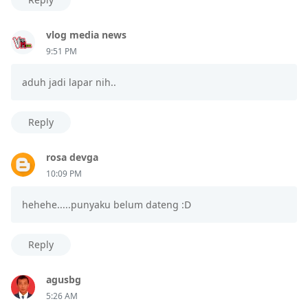
vlog media news
9:51 PM
aduh jadi lapar nih..
Reply
rosa devga
10:09 PM
hehehe.....punyaku belum dateng :D
Reply
agusbg
5:26 AM