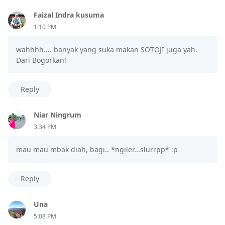
Faizal Indra kusuma
1:10 PM
wahhhh.... banyak yang suka makan SOTOJI juga yah.
Dari Bogorkan!
Reply
Niar Ningrum
3:34 PM
mau mau mbak diah, bagi.. *ngiler...slurrpp* :p
Reply
Una
5:08 PM