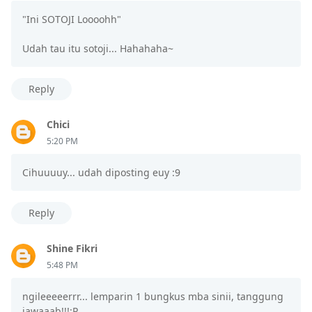
"Ini SOTOJI Loooohh"
Udah tau itu sotoji... Hahahaha~
Reply
Chici
5:20 PM
Cihuuuuy... udah diposting euy :9
Reply
Shine Fikri
5:48 PM
ngileeeeerrr... lemparin 1 bungkus mba sinii, tanggung
jawaaab!!!:P