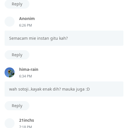
Reply
Anonim
6:26 PM
Semacam mie instan gitu kah?
Reply
hima-rain
6:34 PM
wah sotoji..kayak enak dih? mauka juga :D
Reply
21inchs
7:18 PM