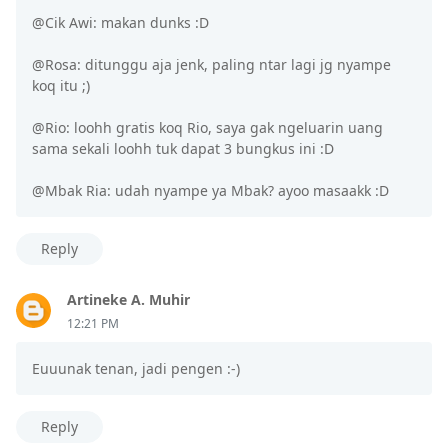
@Cik Awi: makan dunks :D
@Rosa: ditunggu aja jenk, paling ntar lagi jg nyampe
koq itu ;)
@Rio: loohh gratis koq Rio, saya gak ngeluarin uang
sama sekali loohh tuk dapat 3 bungkus ini :D
@Mbak Ria: udah nyampe ya Mbak? ayoo masaakk :D
Reply
Artineke A. Muhir
12:21 PM
Euuunak tenan, jadi pengen :-)
Reply