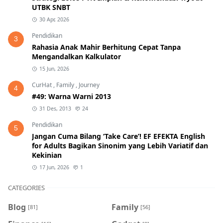
UTBK SNBT
30 Apr, 2026
Pendidikan
3
Rahasia Anak Mahir Berhitung Cepat Tanpa
Mengandalkan Kalkulator
15 Jun, 2026
CurHat
,
Family
,
Journey
4
#49: Warna Warni 2013
31 Des, 2013
24
Pendidikan
5
Jangan Cuma Bilang ‘Take Care’! EF EFEKTA English
for Adults Bagikan Sinonim yang Lebih Variatif dan
Kekinian
17 Jun, 2026
1
CATEGORIES
Blog
Family
[81]
[56]