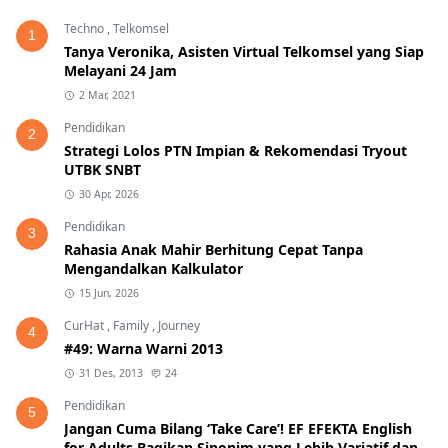
Techno
,
Telkomsel
1
Tanya Veronika, Asisten Virtual Telkomsel yang Siap
Melayani 24 Jam
2 Mar, 2021
Pendidikan
2
Strategi Lolos PTN Impian & Rekomendasi Tryout
UTBK SNBT
30 Apr, 2026
Pendidikan
3
Rahasia Anak Mahir Berhitung Cepat Tanpa
Mengandalkan Kalkulator
15 Jun, 2026
CurHat
,
Family
,
Journey
4
#49: Warna Warni 2013
31 Des, 2013
24
Pendidikan
5
Jangan Cuma Bilang ‘Take Care’! EF EFEKTA English
for Adults Bagikan Sinonim yang Lebih Variatif dan