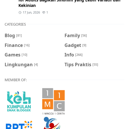
Kekinian
17 Jun, 2026
1
CATEGORIES
Blog
Family
[81]
[56]
Finance
Gadget
[16]
[9]
Games
Info
[10]
[266]
Lingkungan
Tips Praktis
[4]
[55]
MEMBER OF: