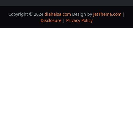
Copyright © 2024
diahalsa.com
Design by
JetTheme.com
|
Disclosure
|
Privacy Policy