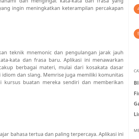
ahami dan mengingat kata-kata dan frasa yang
ka yang ingin meningkatkan keterampilan percakapan
kan teknik mnemonic dan pengulangan jarak jauh
a-kata dan frasa baru. Aplikasi ini menawarkan
kup berbagai materi, mulai dari kosakata dasar
CA
i idiom dan slang. Memrise juga memiliki komunitas
gi kursus buatan mereka sendiri dan memberikan
B
F
G
L
ME
ajar bahasa tertua dan paling terpercaya. Aplikasi ini