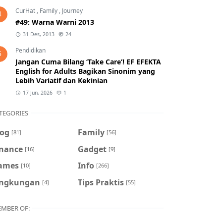
CurHat
,
Family
,
Journey
4
#49: Warna Warni 2013
31 Des, 2013
24
Pendidikan
5
Jangan Cuma Bilang ‘Take Care’! EF EFEKTA
English for Adults Bagikan Sinonim yang
Lebih Variatif dan Kekinian
17 Jun, 2026
1
TEGORIES
log
Family
[81]
[56]
inance
Gadget
[16]
[9]
ames
Info
[10]
[266]
ingkungan
Tips Praktis
[4]
[55]
MBER OF: