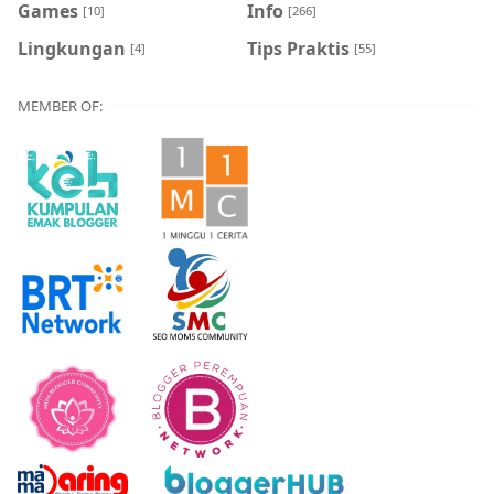
Games
Info
[10]
[266]
Lingkungan
Tips Praktis
[4]
[55]
MEMBER OF: