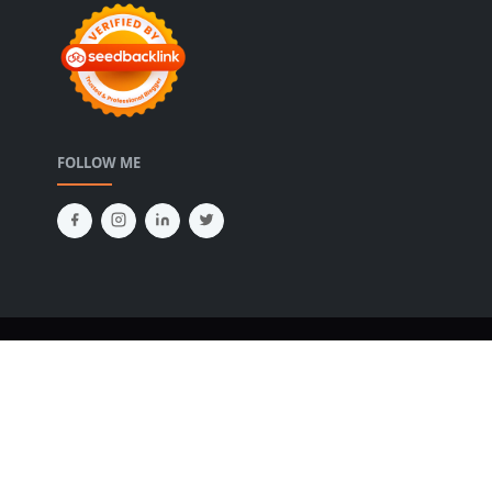
FOLLOW ME
Copyright © 2024
diahalsa.com
Design by
JetTheme.com
|
Disclosure
|
Privacy Policy