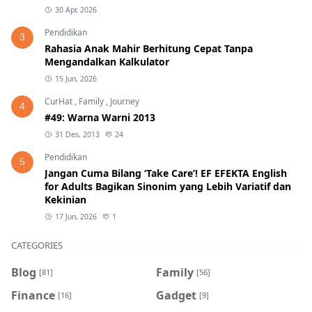
30 Apr, 2026
Pendidikan
3
Rahasia Anak Mahir Berhitung Cepat Tanpa
Mengandalkan Kalkulator
15 Jun, 2026
CurHat
,
Family
,
Journey
4
#49: Warna Warni 2013
31 Des, 2013
24
Pendidikan
5
Jangan Cuma Bilang ‘Take Care’! EF EFEKTA English
for Adults Bagikan Sinonim yang Lebih Variatif dan
Kekinian
17 Jun, 2026
1
CATEGORIES
Blog
Family
[81]
[56]
Finance
Gadget
[16]
[9]