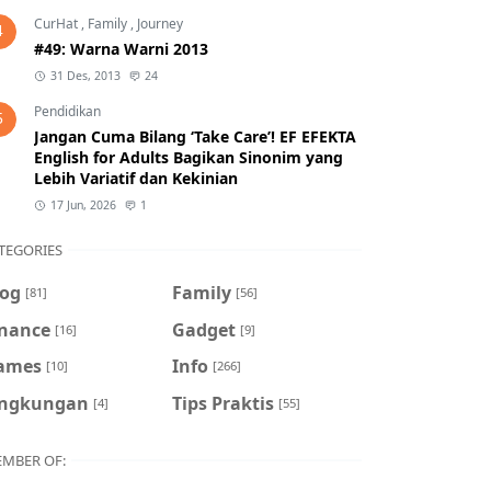
CurHat
,
Family
,
Journey
4
#49: Warna Warni 2013
31 Des, 2013
24
Pendidikan
5
Jangan Cuma Bilang ‘Take Care’! EF EFEKTA
English for Adults Bagikan Sinonim yang
Lebih Variatif dan Kekinian
17 Jun, 2026
1
TEGORIES
log
Family
[81]
[56]
inance
Gadget
[16]
[9]
ames
Info
[10]
[266]
ingkungan
Tips Praktis
[4]
[55]
MBER OF: