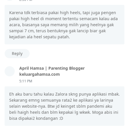
Karena tdk terbiasa pakai high heels, tapi juga pengen
pakai high heel di moment tertentu semacam kalau ada
acara, biasanya saya memang milih yang heelnya gak
sampai 7 cm, terus bentuknya gak lancip biar gak
kejadian ala heel sepatu patah.
Reply
April Hamsa | Parenting Blogger
keluargahamsa.com
5:11 PM
Eh aku baru tahu kalau Zalora skng punya aplikasi mbak.
Sekarang emng semuanya rata2 ke aplikasi ya larinya
selain website-nya. Btw jd keinget sblm pandemi aku
beli haigh heels dan blm kepakai lg wkwk. Moga abis ini
bisa dipakai2 kondangan :D