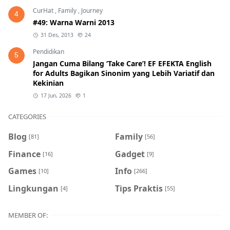
CurHat
,
Family
,
Journey
4
#49: Warna Warni 2013
31 Des, 2013
24
Pendidikan
5
Jangan Cuma Bilang ‘Take Care’! EF EFEKTA English
for Adults Bagikan Sinonim yang Lebih Variatif dan
Kekinian
17 Jun, 2026
1
CATEGORIES
Blog
Family
[81]
[56]
Finance
Gadget
[16]
[9]
Games
Info
[10]
[266]
Lingkungan
Tips Praktis
[4]
[55]
MEMBER OF: