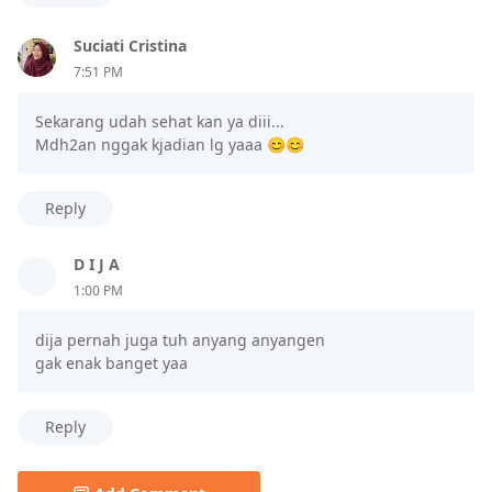
Suciati Cristina
7:51 PM
Sekarang udah sehat kan ya diii...
Mdh2an nggak kjadian lg yaaa 😊😊
Reply
D I J A
1:00 PM
dija pernah juga tuh anyang anyangen
gak enak banget yaa
Reply