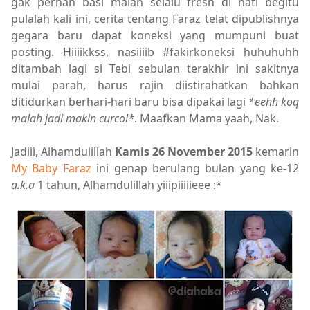
gak pernah basi malah selalu fresh di hati begitu
pulalah kali ini, cerita tentang Faraz telat dipublishnya
gegara baru dapat koneksi yang mumpuni buat
posting. Hiiiikkss, nasiiiib #fakirkoneksi huhuhuhh
ditambah lagi si Tebi sebulan terakhir ini sakitnya
mulai parah, harus rajin diistirahatkan bahkan
ditidurkan berhari-hari baru bisa dipakai lagi
*eehh koq
malah jadi makin curcol*
. Maafkan Mama yaah, Nak.
Jadiii, Alhamdulillah
Kamis 26 November 2015
kemarin
My Baby Faraz
ini genap berulang bulan yang ke-12
a.k.a
1 tahun, Alhamdulillah yiiipiiiiieee :*