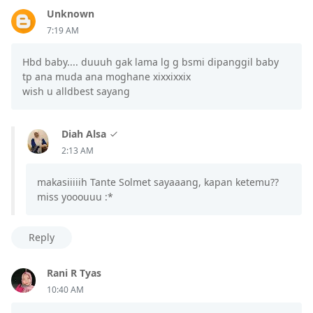
Unknown
7:19 AM
Hbd baby.... duuuh gak lama lg g bsmi dipanggil baby
tp ana muda ana moghane xixxixxix
wish u alldbest sayang
Diah Alsa
2:13 AM
makasiiiiih Tante Solmet sayaaang, kapan ketemu??
miss yooouuu :*
Reply
Rani R Tyas
10:40 AM