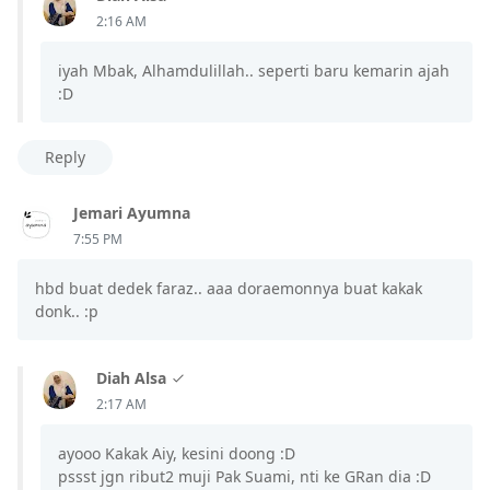
2:16 AM
iyah Mbak, Alhamdulillah.. seperti baru kemarin ajah
:D
Reply
Jemari Ayumna
7:55 PM
hbd buat dedek faraz.. aaa doraemonnya buat kakak
donk.. :p
Diah Alsa
2:17 AM
ayooo Kakak Aiy, kesini doong :D
pssst jgn ribut2 muji Pak Suami, nti ke GRan dia :D