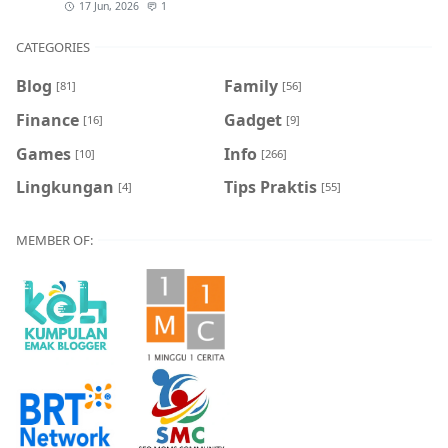
17 Jun, 2026
1
CATEGORIES
Blog
Family
[81]
[56]
Finance
Gadget
[16]
[9]
Games
Info
[10]
[266]
Lingkungan
Tips Praktis
[4]
[55]
MEMBER OF: