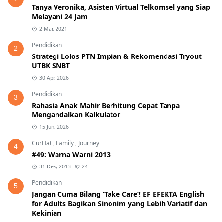
Tanya Veronika, Asisten Virtual Telkomsel yang Siap
Melayani 24 Jam
2 Mar, 2021
Pendidikan
2
Strategi Lolos PTN Impian & Rekomendasi Tryout
UTBK SNBT
30 Apr, 2026
Pendidikan
3
Rahasia Anak Mahir Berhitung Cepat Tanpa
Mengandalkan Kalkulator
15 Jun, 2026
CurHat
,
Family
,
Journey
4
#49: Warna Warni 2013
31 Des, 2013
24
Pendidikan
5
Jangan Cuma Bilang ‘Take Care’! EF EFEKTA English
for Adults Bagikan Sinonim yang Lebih Variatif dan
Kekinian