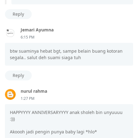
Reply
Jemari Ayumna
6:15 PM
btw suaminya hebat bgt, sampe belain buang kotoran
segala.. salut deh suami siaga tuh
Reply
nurul rahma
1:27 PM
HAPPYYYY ANNIVERSARYYYY anak sholeh bin unyuuuu
:)))
Akoooh jadi pengin punya baby lagi *hlo*