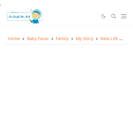
,
Home
Baby Faraz
Family
My Story
New Life
Far