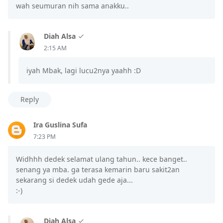
wah seumuran nih sama anakku..
Diah Alsa
2:15 AM
iyah Mbak, lagi lucu2nya yaahh :D
Reply
Ira Guslina Sufa
7:23 PM
Widhhh dedek selamat ulang tahun.. kece banget..
senang ya mba. ga terasa kemarin baru sakit2an
sekarang si dedek udah gede aja...
:-)
Diah Alsa