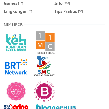
Games
Info
[10]
[266]
Lingkungan
Tips Praktis
[4]
[55]
MEMBER OF: