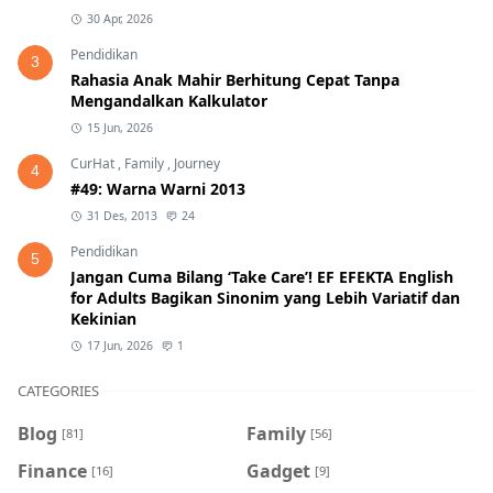
30 Apr, 2026
Pendidikan
3
Rahasia Anak Mahir Berhitung Cepat Tanpa
Mengandalkan Kalkulator
15 Jun, 2026
CurHat
,
Family
,
Journey
4
#49: Warna Warni 2013
31 Des, 2013
24
Pendidikan
5
Jangan Cuma Bilang ‘Take Care’! EF EFEKTA English
for Adults Bagikan Sinonim yang Lebih Variatif dan
Kekinian
17 Jun, 2026
1
CATEGORIES
Blog
Family
[81]
[56]
Finance
Gadget
[16]
[9]