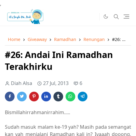
,
Home
Giveaway
Ramadhan
Renungan
#26: Andai Ini Ramadhan Terakhirku
#26: Andai Ini Ramadhan
Terakhirku
Diah Alsa
27 Jul, 2013
6
Bismillahirrahmanirrahim.....
Sudah masuk malam ke-19 yah? Masih pada semangat
kan yah menjalani Ramadhan kali in? Iyaaah dooong,