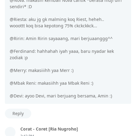
@Nova: makasih kembali Nova cantik *berasa muji diri
sendiri* :D
@Riesta: aku jg gk malming koq Riest, heheh..
wooottt koq bisa kepotong 75% ckckckkck...
@Ririn: Amin Ririn sayaaang, mari berjuaanggg^^
@Ferdinand: hahhahah iyah yaaa, baru nyadar kek
zodiak :p
@Merry: makasiiihh yaa Merr :)
@Mbak Reni: makasiihh yaa Mbak Reni :)
@Devi: ayoo Devi, mari berjuang bersama, Amin :)
Reply
Corat - Coret [Ria Nugroho]