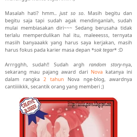
Masalah hati? hmm..
just so so
. Masih begitu dan
begitu saja tapi sudah agak mendinganlah, sudah
mulai membiasakan diri~~~ Sedang berusaha tidak
terlalu memperdulikan hal itu, maleeesss, ternyata
masiih banyaaakk yang harus saya kerjakan, masih
harus fokus pada karier masa depan *
sok tegar
* :D
Arrrgghh, sudah!! Sudah argh
random story
-nya,
sekarang mau pajang award dari
Nova
katanya ini
dalam rangka
2 tahun
Nova nge-blog, awardnya
cantiiiikkk, secantik orang yang memberi ;)