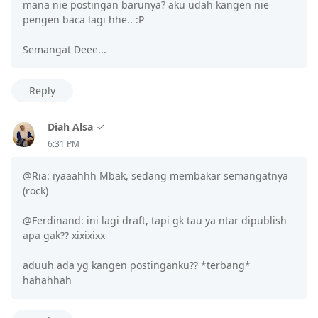
mana nie postingan barunya? aku udah kangen nie
pengen baca lagi hhe.. :P
Semangat Deee...
Reply
Diah Alsa
6:31 PM
@Ria: iyaaahhh Mbak, sedang membakar semangatnya
(rock)
@Ferdinand: ini lagi draft, tapi gk tau ya ntar dipublish
apa gak?? xixixixx
aduuh ada yg kangen postinganku?? *terbang*
hahahhah