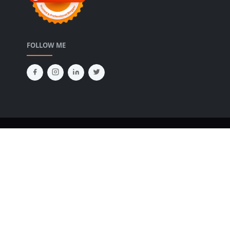
FOLLOW ME
Copyright © 2024
diahalsa.com
Design by
JetTheme.com
|
Disclosure
|
Privacy Policy