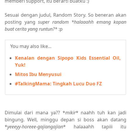
memberi support, itu berarti buatku :)
Sesuai dengan judul, Random Story. So beneran akan
posting yang
super random
*halaaahh emang kapan
buat cerita yang runtun?*
:p
You may also like...
Kenalan dengan Sipopo Kids Essential Oil,
Yuk!
Mitos Ibu Menyusui
#TalkingMama: Tingkah Lucu Duo FZ
Dimulai dari mana ya?? *
mikir
* naahh tuh kan jadi
bingung. Well, minggu depan si boss akan datang
*
yeeeyy-horeee-gajiangajian
* halaaahh tapiii itu