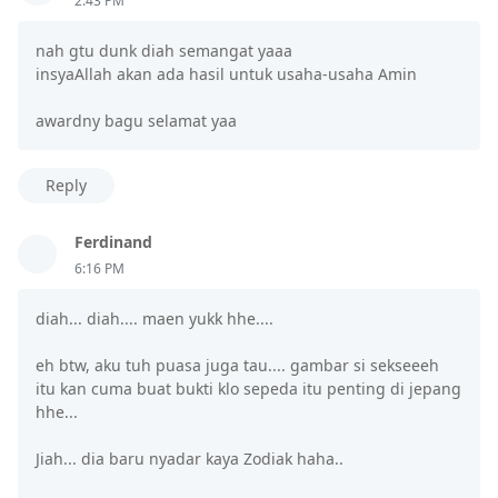
2:43 PM
nah gtu dunk diah semangat yaaa
insyaAllah akan ada hasil untuk usaha-usaha Amin
awardny bagu selamat yaa
Reply
Ferdinand
6:16 PM
diah... diah.... maen yukk hhe....
eh btw, aku tuh puasa juga tau.... gambar si sekseeeh
itu kan cuma buat bukti klo sepeda itu penting di jepang
hhe...
Jiah... dia baru nyadar kaya Zodiak haha..