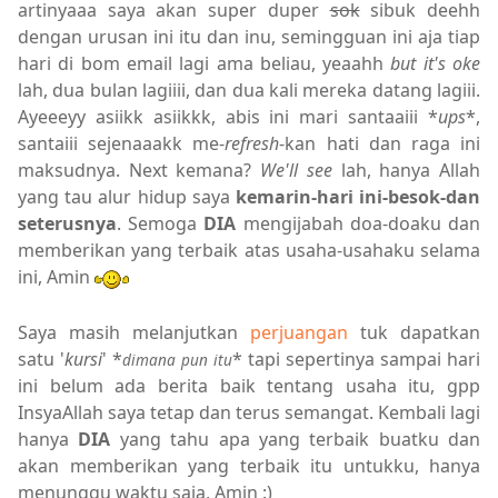
artinyaaa saya akan super duper
sok
sibuk deehh
dengan urusan ini itu dan inu, semingguan ini aja tiap
hari di bom email lagi ama beliau, yeaahh
but it's oke
lah, dua bulan lagiiii, dan dua kali mereka datang lagiii.
Ayeeeyy asiikk asiikkk, abis ini mari santaaiii *
ups
*,
santaiii sejenaaakk me-
refresh
-kan hati dan raga ini
maksudnya. Next kemana?
We'll se
e
lah, hanya Allah
yang tau alur hidup saya
kemarin-hari ini-besok-dan
seterusnya
. Semoga
DIA
mengijabah doa-doaku dan
memberikan yang terbaik atas usaha-usahaku selama
ini, Amin
Saya masih melanjutkan
perjuangan
tuk dapatkan
satu '
kursi
' *
* tapi sepertinya sampai hari
dimana pun itu
ini belum ada berita baik tentang usaha itu, gpp
InsyaAllah saya tetap dan terus semangat. Kembali lagi
hanya
DIA
yang tahu apa yang terbaik buatku dan
akan memberikan yang terbaik itu untukku, hanya
menunggu waktu saja, Amin :)