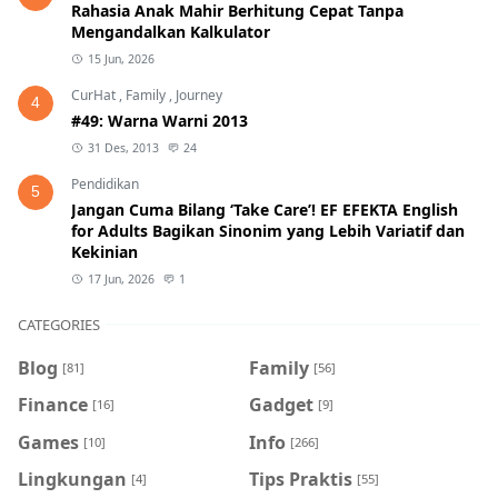
Rahasia Anak Mahir Berhitung Cepat Tanpa
Mengandalkan Kalkulator
15 Jun, 2026
CurHat
,
Family
,
Journey
4
#49: Warna Warni 2013
31 Des, 2013
24
Pendidikan
5
Jangan Cuma Bilang ‘Take Care’! EF EFEKTA English
for Adults Bagikan Sinonim yang Lebih Variatif dan
Kekinian
17 Jun, 2026
1
CATEGORIES
Blog
Family
[81]
[56]
Finance
Gadget
[16]
[9]
Games
Info
[10]
[266]
Lingkungan
Tips Praktis
[4]
[55]