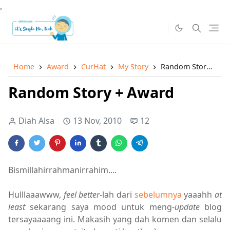
,
Home
Award
CurHat
My Story
Random Story + Award
Random Story + Award
Diah Alsa
13 Nov, 2010
12
Bismillahirrahmanirrahim....
Hulllaaawww,
feel better
-lah dari
sebelumnya
yaaahh
at
least
sekarang saya mood untuk meng-
update
blog
tersayaaaang ini. Makasih yang dah komen dan selalu