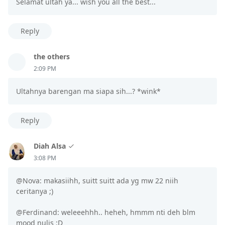
Selamat ultah ya... wish you all the best...
Reply
the others
2:09 PM
Ultahnya barengan ma siapa sih...? *wink*
Reply
Diah Alsa
3:08 PM
@Nova: makasiihh, suitt suitt ada yg mw 22 niih
ceritanya ;)
@Ferdinand: weleeehhh.. heheh, hmmm nti deh blm
mood nulis :D