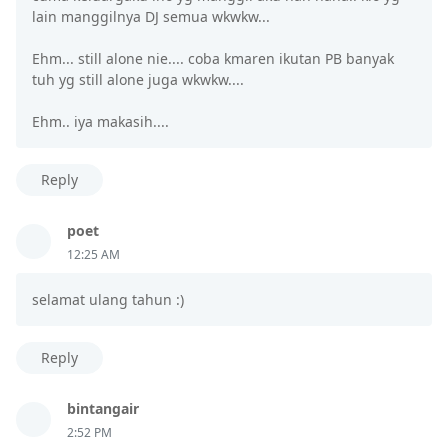
lain manggilnya DJ semua wkwkw...
Ehm... still alone nie.... coba kmaren ikutan PB banyak
tuh yg still alone juga wkwkw....
Ehm.. iya makasih....
Reply
poet
12:25 AM
selamat ulang tahun :)
Reply
bintangair
2:52 PM