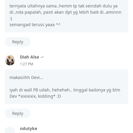
ternyata ultahnya sama..hemm tp tak seindah dulu ya
di..nda papalah, pasti akan dpt yg lebih baik di..aminnn
:)
semangad teruss yaaa ^^
Reply
Diah Alsa
1:27 PM
makasiihh Devi...
iyah di wall FB udah, heheheh.. tinggal kadonya yg blm
Dev *xixixixix, kidding* :D
Reply
ndutyke