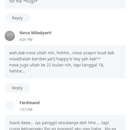
for me *hugs*
Reply
Nova Miladyarti
4:05 PM
wah,kak nova ultah nih, hehhe...nova ucapin buat kak
nova(halah beribet ya!!) happy b`day yah kak^^
nova juga ultah ke 22 bulan nih, tapi tanggal 18,
hehhe...
Reply
Ferdinand
1:57 PM
Siank deee... iya panggil sesukanya deh hhe.... tapi
cuma keluargaku lho yg manggil aku nan haha.. klo yg