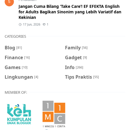
5
Jangan Cuma Bilang ‘Take Care’! EF EFEKTA English
for Adults Bagikan Sinonim yang Lebih Variatif dan
Kekinian
17 Jun, 2026
1
CATEGORIES
Blog
Family
[81]
[56]
Finance
Gadget
[16]
[9]
Games
Info
[10]
[266]
Lingkungan
Tips Praktis
[4]
[55]
MEMBER OF: