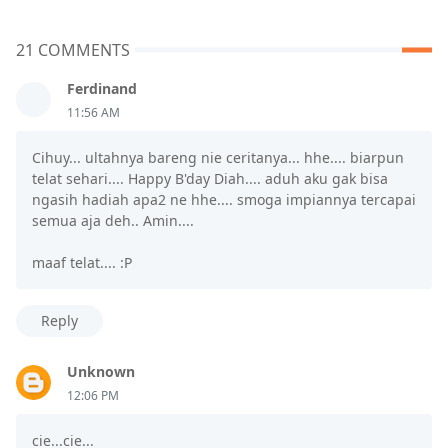
21 COMMENTS
Ferdinand
11:56 AM
Cihuy... ultahnya bareng nie ceritanya... hhe.... biarpun
telat sehari.... Happy B'day Diah.... aduh aku gak bisa
ngasih hadiah apa2 ne hhe.... smoga impiannya tercapai
semua aja deh.. Amin....
maaf telat.... :P
Reply
Unknown
12:06 PM
cie...cie...