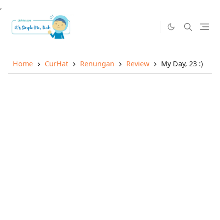
,
Home
CurHat
Renungan
Review
My Day, 23 :)