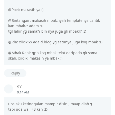
@Poet: makasih ya :)
@Bintangair: makasih mbak, iyah templatenya cantik
kan mbak?? adem :D
tgl lahir yg sama?? bln nya juga gk mbak?? :D
@Ria: xiixixixx ada d blog yg satunya juga koq mbak :D
@Mbak Reni: gpp koq mbak telat daripada gk sama
skali, xiixiix, makasih ya mbak :)
Reply
dv
9:14 AM
ups aku ketinggalan mampir disini, maap diah :(
tapi uda wall FB kan :D