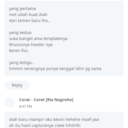
yang pertama
met ultah buat diah
dari temen baru lho..
yang kedua
suka banget ama templatenya
khususnya header nya
keren lho..
yang ketiga..
hmmm senengnya punya tanggal lahir yg sama
Reply
Corat - Coret [Ria Nugroho]
8:47 PM
diah baru mampir aku kesini hehehe maaf yaa
oh itu hasil capturenya cieee hihihihi