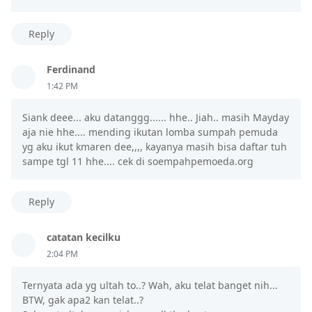
Reply
Ferdinand
1:42 PM
Siank deee... aku datanggg...... hhe.. Jiah.. masih Mayday
aja nie hhe.... mending ikutan lomba sumpah pemuda
yg aku ikut kmaren dee,,,, kayanya masih bisa daftar tuh
sampe tgl 11 hhe.... cek di soempahpemoeda.org
Reply
catatan kecilku
2:04 PM
Ternyata ada yg ultah to..? Wah, aku telat banget nih...
BTW, gak apa2 kan telat..?