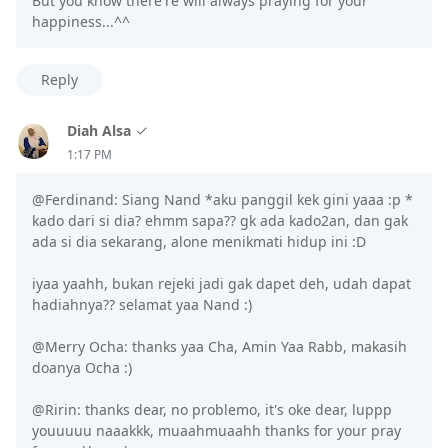
But you know there're will always praying for your
happiness...^^
Reply
Diah Alsa
1:17 PM
@Ferdinand: Siang Nand *aku panggil kek gini yaaa :p *
kado dari si dia? ehmm sapa?? gk ada kado2an, dan gak
ada si dia sekarang, alone menikmati hidup ini :D
iyaa yaahh, bukan rejeki jadi gak dapet deh, udah dapat
hadiahnya?? selamat yaa Nand :)
@Merry Ocha: thanks yaa Cha, Amin Yaa Rabb, makasih
doanya Ocha :)
@Ririn: thanks dear, no problemo, it's oke dear, luppp
youuuuu naaakkk, muaahmuaahh thanks for your pray