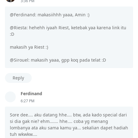
3:36 PM
@Ferdinand: makasiihhh yaaa, Amin :)
@Riesta: hehehh iyaah Riest, ketebak yaa karena link itu
:D
makasih ya Riest :)
@Sirouel: makasih yaaa, gpp koq pada telat :D
Reply
Ferdinand
6:27 PM
Sore dee.... aku datang hhe.... btw, ada kado special dari
si dia gak nie? ehm....... hhe.... coba yg menang
lombanya ata aku sama kamu ya... sekalian dapet hadiah
tuh wkwkw....