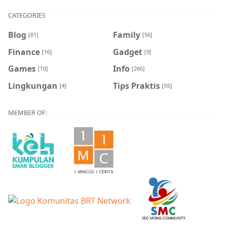
CATEGORIES
Blog
Family
[81]
[56]
Finance
Gadget
[16]
[9]
Games
Info
[10]
[266]
Lingkungan
Tips Praktis
[4]
[55]
MEMBER OF: