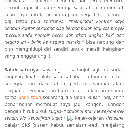
dilewatkan... sekedar mencoba dan terus mencoba
peruntungan itu dan semoga saja tahun ini menjadi
jalan saya untuk meraih impian: kerja tetap dengan
gaji tetap pula tentunya,
*mengingat kontrak saya
dengan kantor sekarang sisa berapa bulan lagi coz proyek
mereka suda hampir beres dan akan angkat kaki dari
negara ini - balik ke negara mereka*
bisa nabung dan
bisa menghidupi diri sendiri untuk meraih keinginan
yang menggunung :)
Salah satunya
, saya ingin bisa lanjut lagi coz sudah
mupeng lihat salah satu sahabat, tetangga, teman
seperjuangan dari tahun pertama sampai akhir
berjuang bersama dan bahkan tahun kemarin sama-
sama
pake toga
sekarang dia udah kuliah lagi, ahhh
benar-benar membuat saya jadi kangen, -kangen
dengan hiruk pikuk tugas- *
padahal ntar mewek-mewek
sendiri klo kebanjiran tugas
*
, kejar-kejaran
deadline
,
belajar SKS (sistem kebut semalam -red) menjelang