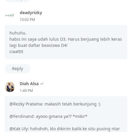
deadyrizky
10:02 PM
huhuhu.
habis ini saya udah lulus D3. Harus berjuang lebih keras
lagi buat daftar beasiswa D4!
ciaatttt
Reply
Diah Alsa
1:49 PM
@Rezky Pratama: makasih telah berkunjung :)
@Ferdinand: ayooo gmana ya?? *mikir*
@Kak Uly: hohohoh, klo dikirim balik ke situ pusing ntar