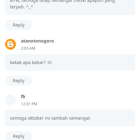
BYW, semoga tetap semangat meski apapun yang
terjadi. ^_^
Reply
atanotonogoro
2:03 AM
kakak apa kabar? :O
Reply
fb
12:31 PM
semoga oktober ini tambah semangat
Reply