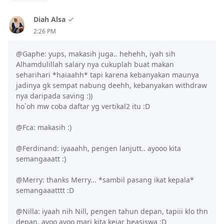
Diah Alsa
2:26 PM
@Gaphe: yups, makasih juga.. hehehh, iyah sih
Alhamdulillah salary nya cukuplah buat makan
seharihari *haiaahh* tapi karena kebanyakan maunya
jadinya gk sempat nabung deehh, kebanyakan withdraw
nya daripada saving :))
ho`oh mw coba daftar yg vertikal2 itu :D
@Fca: makasih :)
@Ferdinand: iyaaahh, pengen lanjutt.. ayooo kita
semangaaatt :)
@Merry: thanks Merry... *sambil pasang ikat kepala*
semangaaatttt :D
@Nilla: iyaah nih Nill, pengen tahun depan, tapiii klo thn
depan, ayoo ayoo mari kita kejar beasiswa :D