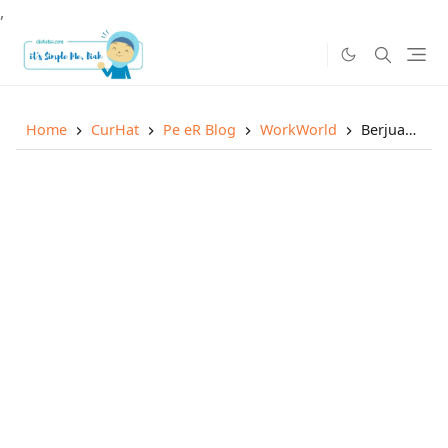
,
Home
CurHat
Pe eR Blog
WorkWorld
Berjuang di Oktober & Award