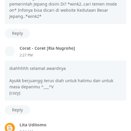
pemerintah Jepang disini Di? *wink2..cari temen mode
on* Infonya bisa dicari di website Kedutaan Besar
Jepang..*wink2*
Reply
Corat - Coret [Ria Nugroho]
2:27 PM
diahhhhh selamat awardnya
Ayukk berjuangg terus diah untuk hatimu dan untuk
masa depanmu ^___^V
(cozy)
Reply
Lita Uditomo