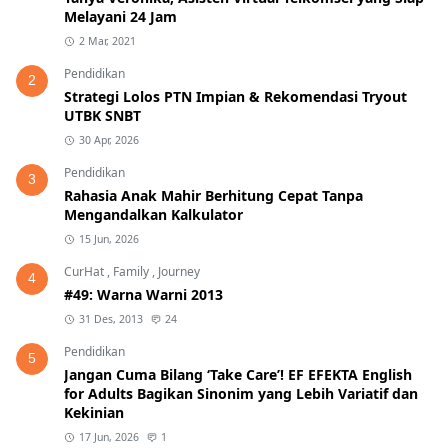
Melayani 24 Jam
2 Mar, 2021
Pendidikan
2
Strategi Lolos PTN Impian & Rekomendasi Tryout
UTBK SNBT
30 Apr, 2026
Pendidikan
3
Rahasia Anak Mahir Berhitung Cepat Tanpa
Mengandalkan Kalkulator
15 Jun, 2026
CurHat
,
Family
,
Journey
4
#49: Warna Warni 2013
31 Des, 2013
24
Pendidikan
5
Jangan Cuma Bilang ‘Take Care’! EF EFEKTA English
for Adults Bagikan Sinonim yang Lebih Variatif dan
Kekinian
17 Jun, 2026
1