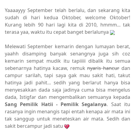
Yaaaayyy September telah berlalu, dan sekarang kita
sudah di hari kedua Oktober, welcome Oktober!
Kurang lebih 90 hari lagi kita di 2010, hmmm... tak
terasa yaa, waktu itu cepat banget berlalunya
Melewati September kemarin dengan lumayan berat,
yaahh disamping banyak senangnya juga sih coz
kemarin sempat mudik itu tapiiiii dibalik itu semua
sebenarnya hatinya kacaw, remuk
nyaris hancur
dan
campur sarilah, tapi saya gak mau sakit hati, takut
hatinya jadi pahit... sedih yang berlarut hanya bisa
menyesakkan dada saja jadinya cuma bisa mengelus
dada, Istigfar dan mengembalikan semuanya kepada
Sang Pemilik Hatii - Pemilik Segalanya
. Saat itu
rasanya ingin menangis tapi entah kenapa air mata ini
tak sanggup untuk meneteskan air mata. Sedih dan
sakit bercampur jadi satu