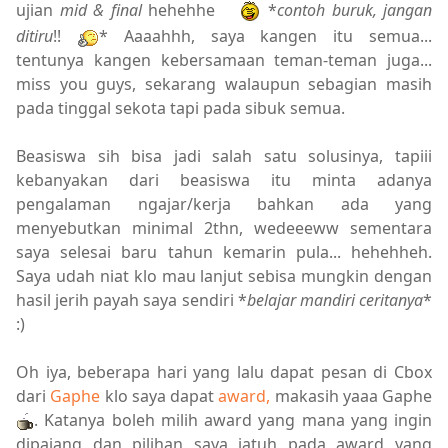
ujian
mid & final
hehehhe
*
contoh buruk, jangan
ditiru
!!
* Aaaahhh, saya kangen itu semua...
tentunya kangen kebersamaan teman-teman juga...
miss you guys, sekarang walaupun sebagian masih
pada tinggal sekota tapi pada sibuk semua.
Beasiswa sih bisa jadi salah satu solusinya, tapiii
kebanyakan dari beasiswa itu minta adanya
pengalaman ngajar/kerja bahkan ada yang
menyebutkan minimal 2thn, wedeeeww sementara
saya selesai baru tahun kemarin pula... hehehheh.
Saya udah niat klo mau lanjut sebisa mungkin dengan
hasil jerih payah saya sendiri *
belajar mandiri ceritanya
*
:)
Oh iya, beberapa hari yang lalu dapat pesan di Cbox
dari
Gaphe
klo saya dapat
award,
makasih yaaa Gaphe
. Katanya boleh milih award yang mana yang ingin
dipajang dan pilihan saya jatuh pada award yang