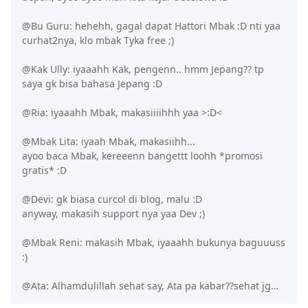
@Bu Guru: hehehh, gagal dapat Hattori Mbak :D nti yaa
curhat2nya, klo mbak Tyka free ;)
@Kak Ully: iyaaahh Kak, pengenn.. hmm Jepang?? tp
saya gk bisa bahasa Jepang :D
@Ria: iyaaahh Mbak, makasiiiihhh yaa >:D<
@Mbak Lita: iyaah Mbak, makasiihh...
ayoo baca Mbak, kereeenn bangettt loohh *promosi
gratis* :D
@Devi: gk biasa curcol di blog, malu :D
anyway, makasih support nya yaa Dev ;)
@Mbak Reni: makasih Mbak, iyaaahh bukunya baguuuss
:)
@Ata: Alhamdulillah sehat say, Ata pa kabar??sehat jg…