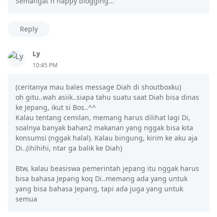
Semangat n happy blogging...
Reply
Ly
10:45 PM
(ceritanya mau bales message Diah di shoutboxku)
oh gitu..wah asiik..siapa tahu suatu saat Diah bisa dinas
ke Jepang, ikut si Bos..^^
Kalau tentang cemilan, memang harus dilihat lagi Di,
soalnya banyak bahan2 makanan yang nggak bisa kita
konsumsi (nggak halal). Kalau bingung, kirim ke aku aja
Di..(ihihihi, ntar ga balik ke Diah)
Btw, kalau beasiswa pemerintah jepang itu nggak harus
bisa bahasa Jepang koq Di..memang ada yang untuk
yang bisa bahasa Jepang, tapi ada juga yang untuk
semua