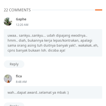
22 COMMENTS
Gaphe
12:20 AM
uwaa.. sankyu..sankyu... udah dipajang ewodnya..
hmm.. diah, bukannya kerja lepas/kontrakan, apalagi
sama orang asing tuh duitnya banyak yak?.. wakakak..eh,
cpns banyak bukaan loh. dicoba aja!
Reply
fica
8:48 AM
wah...dapat award..selamat ya mbak :)