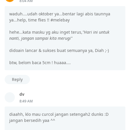
8:04 AM
waduh....udah oktober ya...bentar lagi abis taunnya
ya...help, time flies !! #melebay
hehe...kata masku yg aku inget terus,
"Hari ini untuk
nanti, jangan sampai kita merugi"
didoain lancar & sukses buat semuanya ya, Diah ;-)
btw, belom baca 5cm ! huaaa....
Reply
dv
8:49 AM
diaahh, klo mau curcol jangan setengah2 dunks :D
jangan bersedih yaa ^^