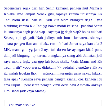
Sebenernya sejak dari hari Senin kemaren pengen ikut Mama k
Kolaka, mw jemput Nenek gitu, tapinya karena urusannya Kk
Tedi blom slesai hari itu.. jadi kita blom brangkat degh... yaa
b'hubung karena Kk Tedi yg bawa mobil ke sana.. padahal Senin
itu smuanya dagh pada siap.. sayanya jg dagh siap2 bolos tuk hari
Selasa, tapi gk jadi. Nah jadinya tuh Jumat kemaren.. sbnrnya
antara pengen ikut and tidak.. coz tuh hari Jumat saya kan ada 2
MK, mana gitu yg jam 2 nya tuh dosen kesayangan kita2 pula,
duh jadi bingung.. tp karena brangkatnya siang abis Jumatan jadi
saya mikir2 lagi.. yaa gpp lah bolos skali.. *kata Mama and Kk
Tedi jg sih* yooo wess.. didukung >> padahal ujung2nya Kk ku
itu malah ledekin lho... + ngancam ngurangin uang saku.. hikzz..
tega apa??
Kenapa saya pengen bangett ksana.. coz kangen Ibu
ama Puput + penasaran pengen ktmu dede bayi Ammah- anknya
Om Babal (adeknya Mama)
You may also like...