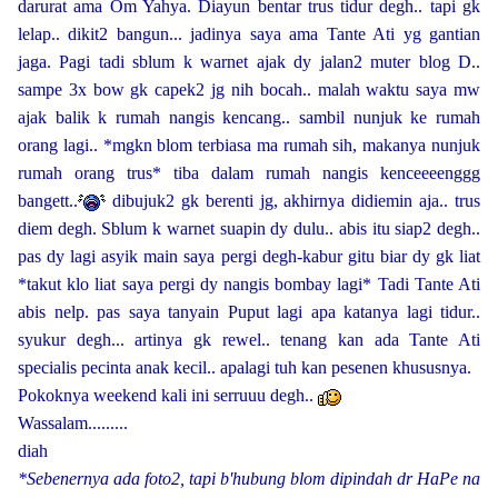
darurat ama Om Yahya. Diayun bentar trus tidur degh.. tapi gk
lelap.. dikit2 bangun... jadinya saya ama Tante Ati yg gantian
jaga. Pagi tadi sblum k warnet ajak dy jalan2 muter blog D..
sampe 3x bow gk capek2 jg nih bocah.. malah waktu saya mw
ajak balik k rumah nangis kencang.. sambil nunjuk ke rumah
orang lagi.. *mgkn blom terbiasa ma rumah sih, makanya nunjuk
rumah orang trus* tiba dalam rumah nangis kenceeeenggg
bangett..
dibujuk2 gk berenti jg, akhirnya didiemin aja.. trus
diem degh. Sblum k warnet suapin dy dulu.. abis itu siap2 degh..
pas dy lagi asyik main saya pergi degh-kabur gitu biar dy gk liat
*takut klo liat saya pergi dy nangis bombay lagi* Tadi Tante Ati
abis nelp. pas saya tanyain Puput lagi apa katanya lagi tidur..
syukur degh... artinya gk rewel.. tenang kan ada Tante Ati
specialis pecinta anak kecil.. apalagi tuh kan pesenen khususnya.
Pokoknya weekend kali ini serruuu degh..
Wassalam.........
diah
*Sebenernya ada foto2, tapi b'hubung blom dipindah dr HaPe na