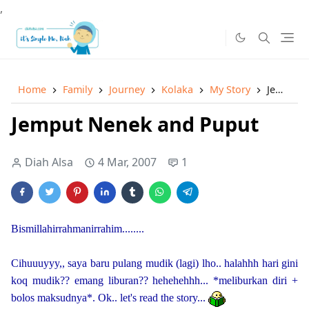
,
Home
Family
Journey
Kolaka
My Story
Jemput Nenek and Puput
Jemput Nenek and Puput
Diah Alsa
4 Mar, 2007
1
Bismillahirrahmanirrahim........
Cihuuuyyy,, saya baru pulang mudik (lagi) lho.. halahhh hari gini
koq mudik?? emang liburan?? hehehehhh... *meliburkan diri +
bolos maksudnya*. Ok.. let's read the story...