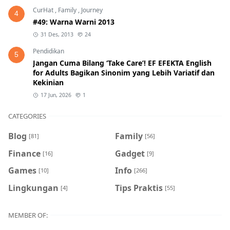
CurHat
,
Family
,
Journey
4
#49: Warna Warni 2013
31 Des, 2013
24
Pendidikan
5
Jangan Cuma Bilang ‘Take Care’! EF EFEKTA English
for Adults Bagikan Sinonim yang Lebih Variatif dan
Kekinian
17 Jun, 2026
1
CATEGORIES
Blog
Family
[81]
[56]
Finance
Gadget
[16]
[9]
Games
Info
[10]
[266]
Lingkungan
Tips Praktis
[4]
[55]
MEMBER OF: