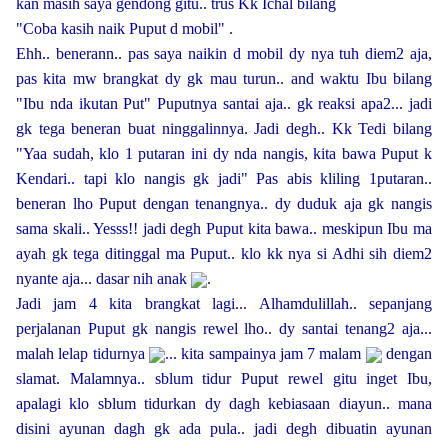
kan masih saya gendong gitu.. trus Kk Ichal bilang
"Coba kasih naik Puput d mobil" .
Ehh.. benerann.. pas saya naikin d mobil dy nya tuh diem2 aja,
pas kita mw brangkat dy gk mau turun.. and waktu Ibu bilang
"Ibu nda ikutan Put" Puputnya santai aja.. gk reaksi apa2... jadi
gk tega beneran buat ninggalinnya. Jadi degh.. Kk Tedi bilang
"Yaa sudah, klo 1 putaran ini dy nda nangis, kita bawa Puput k
Kendari.. tapi klo nangis gk jadi" Pas abis kliling 1putaran..
beneran lho Puput dengan tenangnya.. dy duduk aja gk nangis
sama skali.. Yesss!! jadi degh Puput kita bawa.. meskipun
Ibu ma
ayah gk tega ditinggal ma Puput.. klo kk nya si Adhi sih diem2
nyante aja... dasar nih anak
.
Jadi jam 4 kita brangkat lagi... Alhamdulillah.. sepanjang
perjalanan Puput gk nangis rewel lho.. dy santai tenang2 aja...
malah lelap tidurnya
... kita sampainya jam 7 malam
dengan
slamat. Malamnya.. sblum tidur Puput rewel gitu inget Ibu,
apalagi klo sblum tidurkan dy dagh kebiasaan diayun.. mana
disini ayunan dagh gk ada pula.. jadi degh dibuatin ayunan