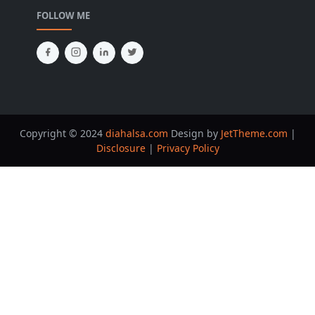
FOLLOW ME
Copyright © 2024
diahalsa.com
Design by
JetTheme.com
|
Disclosure
|
Privacy Policy