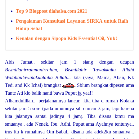
Top 9 Blogpost diahalsa.com 2021
Pengalaman Konsultasi Layanan SIRKA untuk Raih
Hidup Sehat
Kenalan dengan Sipopo Kids Essential Oil, Yuk!
Abis Jumat.. sekitar jam 1 siang dengan ucapan
Bismillahirrahmanirrahim, Bismillahir Tawakkaltu Allahi
Walahaulawalakuatailla Billah...
kita (saya, Mama, Aban, Kk
Tedi and
Kk Ichal
) brangkat
. Sblum brangkat dipesen ama
Tante Ati
klo balik nanti bawa Puput jg yaa!!
Alhamdulillah... perjalanannya lancar.. kita tiba d rumah Kolaka
sekitar jam 5 sore (pada umumnya sih cuman 3 jam, tapi karena
kita jalannya santai jadinya 4 jam). Tiba disana ktmu ma
smuanya.. ada Nenek, Ibu, Adhi, Puput ama Ayahnya tentunya..
trus itu k rumahnya Om Babal.. disana ada adek2ku smuanya...