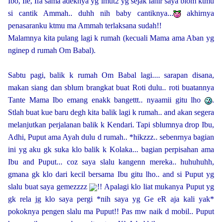
Ibo, Iie, Ifa sama adeknya yg imut2 yg sejak lahir saya blom ktmu
si cantik Ammah.. duhh nih baby cantiknya...
akhirnya
penasaranku ktmu ma Ammah terlaksana sudah!!
Malamnya kita pulang lagi k rumah (kecuali Mama ama Aban yg
nginep d rumah Om Babal).
Sabtu pagi, balik k rumah Om Babal lagi.... sarapan disana,
makan siang dan sblum brangkat buat Roti dulu.. roti buatannya
Tante Mama Ibo emang enakk bangettt.. nyaamii gitu lho
.
Stlah buat kue baru degh kita balik lagi k rumah.. and akan segera
melanjutkan perjalanan balik k Kendari. Tapi sblumnya drop Ibu,
Adhi, Puput ama Ayah dulu d rumah.. *hikzzz.. sebenrnya bagian
ini yg aku gk suka klo balik k Kolaka... bagian perpisahan ama
Ibu and Puput... coz saya slalu kangenn mereka.. huhuhuhh,
gmana gk klo dari kecil bersama Ibu gitu lho.. and si Puput yg
slalu buat saya gemezzzz
!! Apalagi klo liat mukanya Puput yg
gk rela jg klo saya pergi *nih saya yg Ge eR aja kali yak*
pokoknya pengen slalu ma Puput!! Pas mw naik d mobil.. Puput