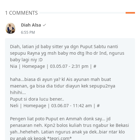
1 COMMENTS
Diah Alsa
6:55 PM
Diah, latian jd baby sitter ya dgn Puput Sabtu nanti
sepupu Rayna yg msh baby mo dtg lho dr Ind, ngurus
baby lagi niy :D
Nia | Homepage | 03.05.07 - 2:31 pm | #
haha...biasa di ayun ya? kl Ais ayunan mah buat
maenan, ga bisa dia tidur diayun kek sepupu2nya
hihihi...
Puput si dora lucu bener..
Neli | Homepage | 03.06.07 - 11:42 am | #
Pengen liat poto Puput en Ammah donk say... jd
penasaran neh. Kpn2 bolos kuliah trus ngabur ke Bekasi
yah..heheheh. Latian ngurus anak ya dek..biar ntar klo
py anak gk kegok *teori.com*