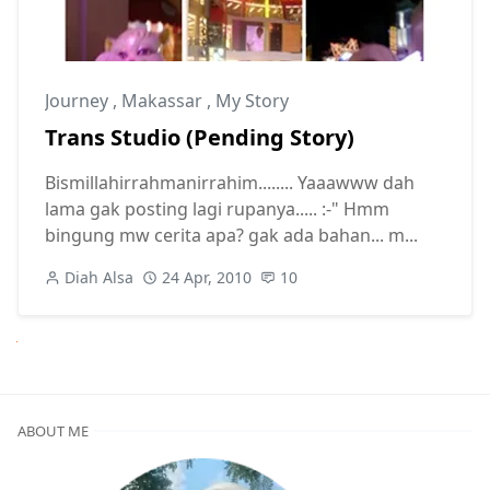
Journey
,
Makassar
,
My Story
Trans Studio (Pending Story)
Bismillahirrahmanirrahim........ Yaaawww dah
lama gak posting lagi rupanya..... :-" Hmm
bingung mw cerita apa? gak ada bahan... m...
Diah Alsa
24 Apr, 2010
10
Next
ABOUT ME