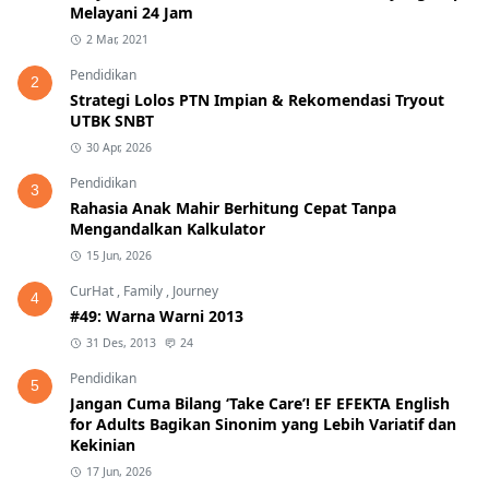
Melayani 24 Jam
2 Mar, 2021
Pendidikan
2
Strategi Lolos PTN Impian & Rekomendasi Tryout
UTBK SNBT
30 Apr, 2026
Pendidikan
3
Rahasia Anak Mahir Berhitung Cepat Tanpa
Mengandalkan Kalkulator
15 Jun, 2026
CurHat
,
Family
,
Journey
4
#49: Warna Warni 2013
31 Des, 2013
24
Pendidikan
5
Jangan Cuma Bilang ‘Take Care’! EF EFEKTA English
for Adults Bagikan Sinonim yang Lebih Variatif dan
Kekinian
17 Jun, 2026