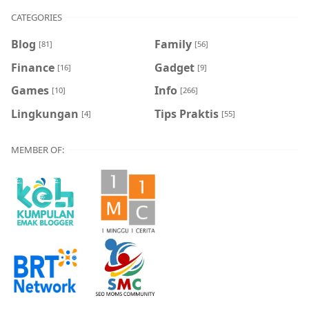
CATEGORIES
Blog
Family
[81]
[56]
Finance
Gadget
[16]
[9]
Games
Info
[10]
[266]
Lingkungan
Tips Praktis
[4]
[55]
MEMBER OF: