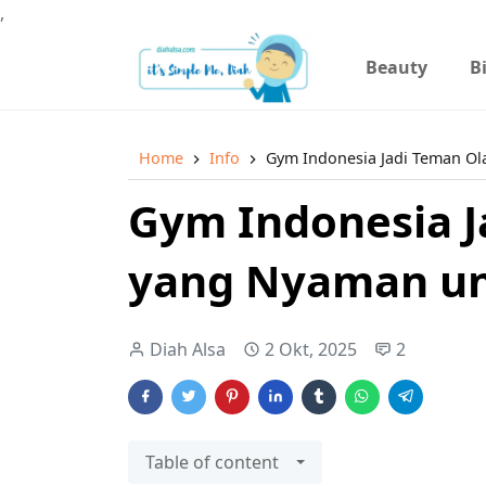
,
Beauty
B
Home
Info
Gym Indonesia Jadi Teman O
Gym Indonesia J
yang Nyaman u
Diah Alsa
2 Okt, 2025
2
Table of content