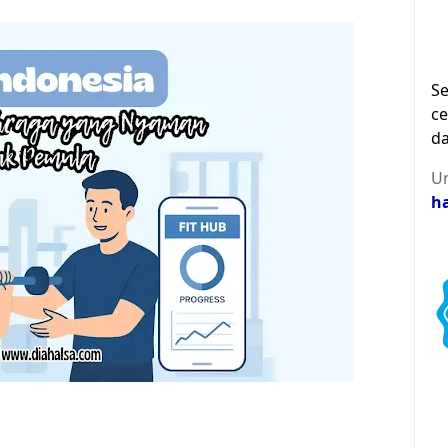
Se
ce
da
Un
h