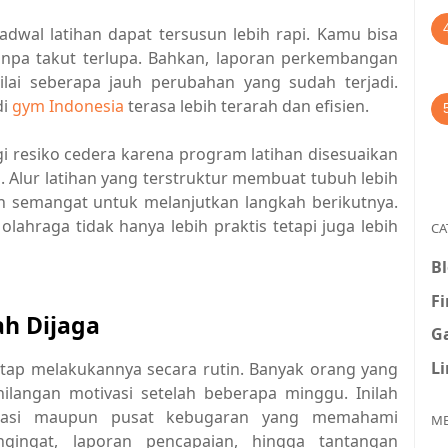
jadwal latihan dapat tersusun lebih rapi. Kamu bisa
tanpa takut terlupa. Bahkan, laporan perkembangan
lai seberapa jauh perubahan yang sudah terjadi.
di
gym Indonesia
terasa lebih terarah dan efisien.
gi resiko cedera karena program latihan disesuaikan
lur latihan yang terstruktur membuat tubuh lebih
an semangat untuk melanjutkan langkah berikutnya.
ahraga tidak hanya lebih praktis tetapi juga lebih
CA
B
F
ah Dijaga
G
L
tetap melakukannya secara rutin. Banyak orang yang
hilangan motivasi setelah beberapa minggu. Inilah
likasi maupun pusat kebugaran yang memahami
ME
ngingat, laporan pencapaian, hingga tantangan