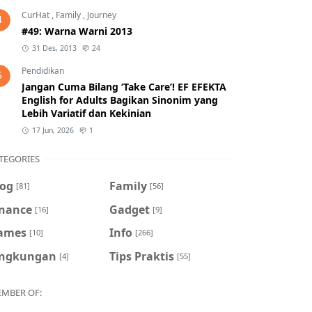
CurHat
,
Family
,
Journey
4
#49: Warna Warni 2013
31 Des, 2013
24
Pendidikan
5
Jangan Cuma Bilang ‘Take Care’! EF EFEKTA
English for Adults Bagikan Sinonim yang
Lebih Variatif dan Kekinian
17 Jun, 2026
1
TEGORIES
log
Family
[81]
[56]
inance
Gadget
[16]
[9]
ames
Info
[10]
[266]
ingkungan
Tips Praktis
[4]
[55]
MBER OF: