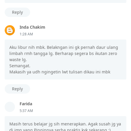
Reply
Inda Chakim
1:28 AM
Aku libur nih mbk. Belakngan ini gk pernah daur ulang
limbah rmh tangga lg. Berharap segera bs ikutan zero
waste lg.
Semangat.
Makasih ya udh ngingetin lwt tulisan dikau ini mbk
Reply
Farida
5:37 AM
Masih terus belajar jg sih menerapkan. Agak susah jg ya
di jmn yang Pinginnya serba praktis kyk sekarang :)