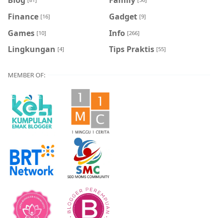
Blog
Family
Finance
Gadget
[16]
[9]
Games
Info
[10]
[266]
Lingkungan
Tips Praktis
[4]
[55]
MEMBER OF: