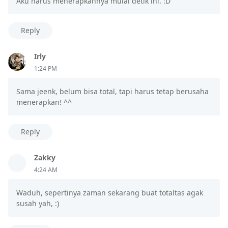
Aku harus menerapkannya mulai detik ini. :D
Reply
Irly
1:24 PM
Sama jeenk, belum bisa total, tapi harus tetap berusaha
menerapkan! ^^
Reply
Zakky
4:24 AM
Waduh, sepertinya zaman sekarang buat totaltas agak
susah yah, :)