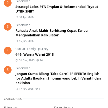
Pendidikan
2
Strategi Lolos PTN Impian & Rekomendasi Tryout
UTBK SNBT
30 Apr, 2026
Pendidikan
3
Rahasia Anak Mahir Berhitung Cepat Tanpa
Mengandalkan Kalkulator
15 Jun, 2026
CurHat
,
Family
,
Journey
4
#49: Warna Warni 2013
31 Des, 2013
24
Pendidikan
5
Jangan Cuma Bilang ‘Take Care’! EF EFEKTA English
for Adults Bagikan Sinonim yang Lebih Variatif dan
Kekinian
17 Jun, 2026
1
CATEGORIES
[81]
[56]