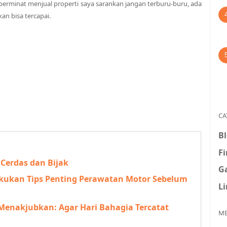
a berminat menjual properti saya sarankan jangan terburu-buru, ada
kan bisa tercapai.
CA
B
F
Cerdas dan Bijak
G
kukan Tips Penting Perawatan Motor Sebelum
L
Menakjubkan: Agar Hari Bahagia Tercatat
ME