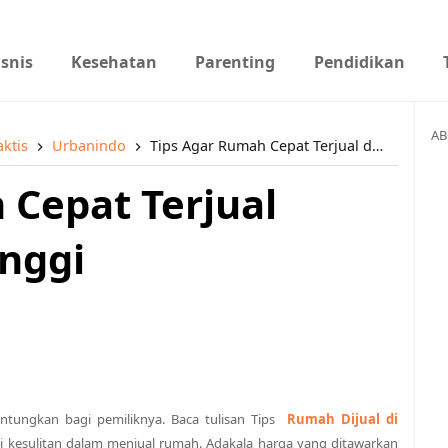
isnis
Kesehatan
Parenting
Pendidikan
AB
aktis
Urbanindo
Tips Agar Rumah Cepat Terjual dengan Harga Tinggi
 Cepat Terjual
nggi
tungkan bagi pemiliknya. Baca tulisan Tips
Rumah Dijual di
i kesulitan dalam menjual rumah. Adakala harga yang ditawarkan