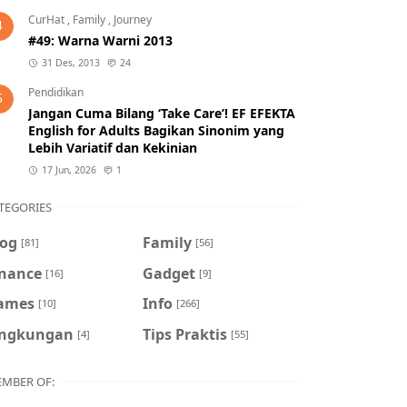
CurHat
,
Family
,
Journey
4
#49: Warna Warni 2013
31 Des, 2013
24
Pendidikan
5
Jangan Cuma Bilang ‘Take Care’! EF EFEKTA
English for Adults Bagikan Sinonim yang
Lebih Variatif dan Kekinian
17 Jun, 2026
1
TEGORIES
log
Family
[81]
[56]
inance
Gadget
[16]
[9]
ames
Info
[10]
[266]
ingkungan
Tips Praktis
[4]
[55]
MBER OF: