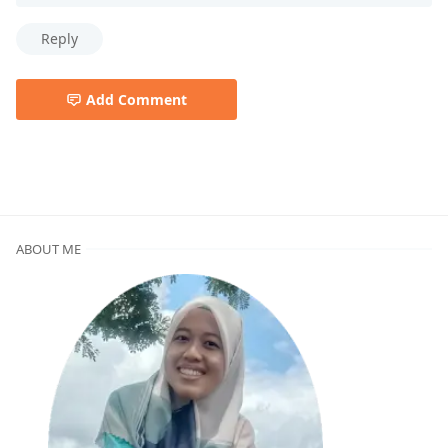
Reply
Add Comment
Asuransi Rumah,Info,Miscellaneous,PasarPolis,Sponsore
ABOUT ME