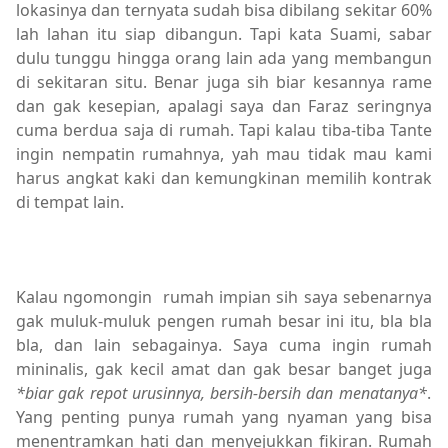
lokasinya dan ternyata sudah bisa dibilang sekitar 60%
lah lahan itu siap dibangun. Tapi kata Suami, sabar
dulu tunggu hingga orang lain ada yang membangun
di sekitaran situ. Benar juga sih biar kesannya rame
dan gak kesepian, apalagi saya dan Faraz seringnya
cuma berdua saja di rumah. Tapi kalau tiba-tiba Tante
ingin nempatin rumahnya, yah mau tidak mau kami
harus angkat kaki dan kemungkinan memilih kontrak
di tempat lain.
Asuransi Rumah,Info,Miscellaneous,PasarPolis,Sponsore
Kalau ngomongin rumah impian sih saya sebenarnya
gak muluk-muluk pengen rumah besar ini itu, bla bla
bla, dan lain sebagainya. Saya cuma ingin rumah
mininalis, gak kecil amat dan gak besar banget juga
*biar gak repot urusinnya, bersih-bersih dan menatanya*
.
Yang penting punya rumah yang nyaman yang bisa
menentramkan hati dan menyejukkan fikiran. Rumah