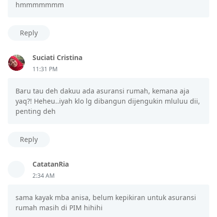
hmmmmmmm
Reply
Suciati Cristina
11:31 PM
Baru tau deh dakuu ada asuransi rumah, kemana aja
yaq?! Heheu..iyah klo lg dibangun dijengukin mluluu dii,
penting deh
Reply
CatatanRia
2:34 AM
sama kayak mba anisa, belum kepikiran untuk asuransi
rumah masih di PIM hihihi