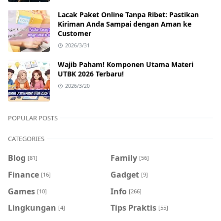
Lacak Paket Online Tanpa Ribet: Pastikan
Kiriman Anda Sampai dengan Aman ke
Customer
2026/3/31
Wajib Paham! Komponen Utama Materi
UTBK 2026 Terbaru!
2026/3/20
POPULAR POSTS
CATEGORIES
Blog
Family
[81]
[56]
Finance
Gadget
[16]
[9]
Games
Info
[10]
[266]
Lingkungan
Tips Praktis
[4]
[55]