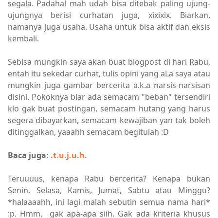
segala. Padahal mah udah bisa ditebak paling ujung-
ujungnya berisi curhatan juga, xixixix. Biarkan,
namanya juga usaha. Usaha untuk bisa aktif dan eksis
kembali.
Sebisa mungkin saya akan buat blogpost di hari Rabu,
entah itu sekedar curhat, tulis opini yang aLa saya atau
mungkin juga gambar bercerita a.k.a narsis-narsisan
disini. Pokoknya biar ada semacam "beban" tersendiri
klo gak buat postingan, semacam hutang yang harus
segera dibayarkan, semacam kewajiban yan tak boleh
ditinggalkan, yaaahh semacam begitulah :D
Baca juga:
.t.u.j.u.h.
Teruuuus, kenapa Rabu bercerita? Kenapa bukan
Senin, Selasa, Kamis, Jumat, Sabtu atau Minggu?
*halaaaahh, ini lagi malah sebutin semua nama hari*
:p. Hmm, gak apa-apa siih. Gak ada kriteria khusus