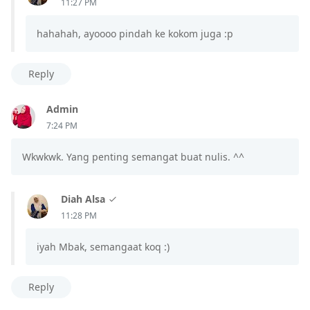
11:27 PM
hahahah, ayoooo pindah ke kokom juga :p
Reply
Admin
7:24 PM
Wkwkwk. Yang penting semangat buat nulis. ^^
Diah Alsa
11:28 PM
iyah Mbak, semangaat koq :)
Reply