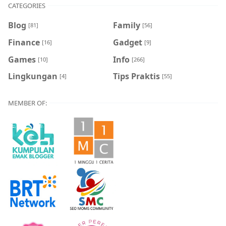
CATEGORIES
Blog
Family
[81]
[56]
Finance
Gadget
[16]
[9]
Games
Info
[10]
[266]
Lingkungan
Tips Praktis
[4]
[55]
MEMBER OF: