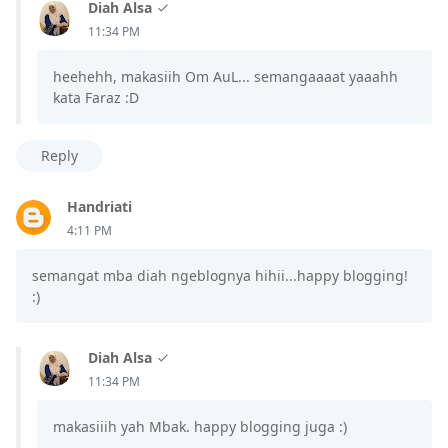
Diah Alsa
11:34 PM
heehehh, makasiih Om AuL... semangaaaat yaaahh
kata Faraz :D
Reply
Handriati
4:11 PM
semangat mba diah ngeblognya hihii...happy blogging!
:)
Diah Alsa
11:34 PM
makasiiih yah Mbak. happy blogging juga :)