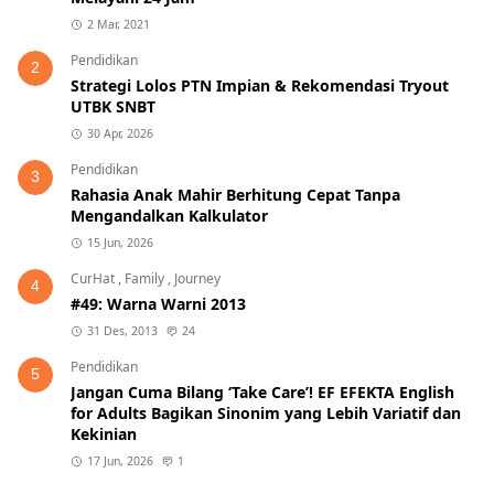
2 Mar, 2021
Pendidikan
2
Strategi Lolos PTN Impian & Rekomendasi Tryout
UTBK SNBT
30 Apr, 2026
Pendidikan
3
Rahasia Anak Mahir Berhitung Cepat Tanpa
Mengandalkan Kalkulator
15 Jun, 2026
CurHat
,
Family
,
Journey
4
#49: Warna Warni 2013
31 Des, 2013
24
Pendidikan
5
Jangan Cuma Bilang ‘Take Care’! EF EFEKTA English
for Adults Bagikan Sinonim yang Lebih Variatif dan
Kekinian
17 Jun, 2026
1