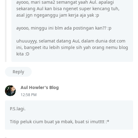
ayooo, mari sama2 semangat yaah Aul. apalagi
sekarang Aul kan bisa ngenet super kencang tuh,
asal jgn ngeganggu jam kerja aja yak :p
ayooo, minggu ini blm ada postingan kan?? :p
uhuuuyyy, selamat datang AuL dalam dunia dot com
ini, bangeet itu lebih simple sih yah orang nemu blog
kita :D
Reply
Aul Howler's Blog
12:58 PM
P.S.lagi.
Titip peluk cium buat ya mbak, buat si imutttt :*