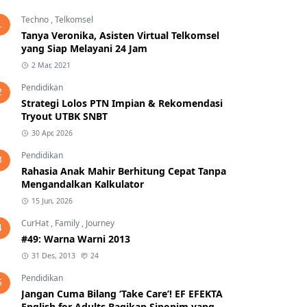
Techno
,
Telkomsel
1
Tanya Veronika, Asisten Virtual Telkomsel
yang Siap Melayani 24 Jam
2 Mar, 2021
Pendidikan
2
Strategi Lolos PTN Impian & Rekomendasi
Tryout UTBK SNBT
30 Apr, 2026
Pendidikan
3
Rahasia Anak Mahir Berhitung Cepat Tanpa
Mengandalkan Kalkulator
15 Jun, 2026
CurHat
,
Family
,
Journey
4
#49: Warna Warni 2013
31 Des, 2013
24
Pendidikan
5
Jangan Cuma Bilang ‘Take Care’! EF EFEKTA
English for Adults Bagikan Sinonim yang