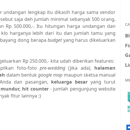
bar undangan lengkap itu dikasih harga sama vendor
 sebut saja deh jumlah minimal sebanyak 500 orang,
CA
an Rp 500.000,-. Itu hitungan harga undangan dan
klo harganya lebih dari itu dan jumlah tamu yang
B
kebayang dong berapa
budget
yang harus dikeluarkan
F
G
eluarkan Rp 250.000,- kita udah diberikan features:
L
ilkan foto-foto
pre-wedding
(jika ada),
halaman
ah
dalam bentuk
google map
maupun sketsa manual
ME
nda dan pasangan,
keluarga besar
yang turut
mundur, hit counter
- jumlah pengunjung website
k fitur lainnya :)