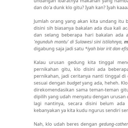
undangan ibaratnya makanan yang hamb
dan do'a dunk klo gitu? Iyah kan? Iyah kaa
Jumlah orang yang akan kita undang itu b
disini sih biasanya bakalan ada dua kali
dan selang beberapa hari bakalan ada ac
'ngunduh mantu' di Sulawesi sini istilahnya,
m
digabung saja jadi satu
*iyah biar irit dan ef
Kalau urusan gedung kita tinggal men
pernikahan gitu, klo disini ada beber
pernikahan, jadi ceritanya nanti tinggal d
sesuai dengan
budget
yang ada, heheh. Kl
direkomendasikan sama teman-teman gitu 
dipilih yang udah menyatu dengan urusan
lagi nantinya, secara disini belum ada
kebanyakan ya kita kudu ngurus sendiri s
Nah, klo udah beres dengan
gedung-cather