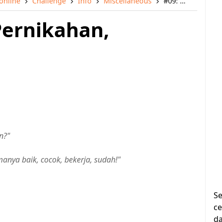
online
Challenge
Info
Miscellaneous
#09: Undangan Pernikahan, Datangya!
ernikahan,
n?"
anya baik, cocok, bekerja, sudah!"
Se
ce
da