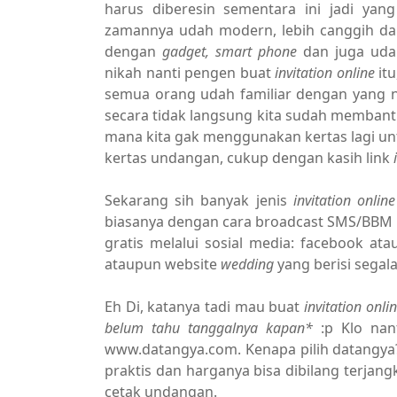
harus diberesin sementara ini jadi yan
zamannya udah modern, lebih canggih da
dengan
gadget, smart phone
dan juga udah
nikah nanti pengen buat
invitation online
it
semua orang udah familiar dengan yang
secara tidak langsung kita sudah memban
mana kita gak menggunakan kertas lagi un
kertas undangan, cukup dengan kasih link
Sekarang sih banyak jenis
invitation online
biasanya dengan cara broadcast SMS/BBM k
gratis melalui sosial media: facebook a
ataupun website
wedding
yang berisi segal
Eh Di, katanya tadi mau buat
invitation onli
belum tahu tanggalnya kapan*
:p Klo nan
www.datangya.com. Kenapa pilih datangya? 
praktis dan harganya bisa dibilang terjang
cetak undangan.