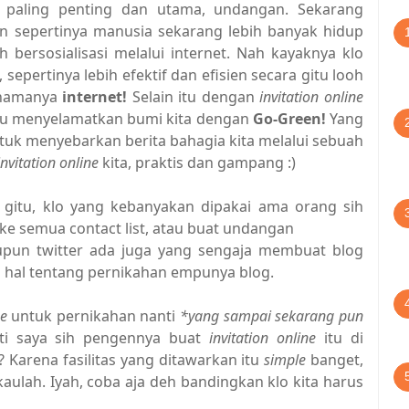
g paling penting dan utama, undangan. Sekarang
n sepertinya manusia sekarang lebih banyak hidup
 bersosialisasi melalui internet. Nah kayaknya klo
u, sepertinya lebih efektif dan efisien secara gitu looh
 namanya
internet!
Selain itu dengan
invitation online
tu menyelamatkan bumi kita dengan
Go-Green!
Yang
tuk menyebarkan berita bahagia kita melalui sebuah
invitation online
kita, praktis dan gampang :)
gitu, klo yang kebanyakan dipakai ama orang sih
e semua contact list, atau buat undangan
taupun twitter ada juga yang sengaja membuat blog
a hal tentang pernikahan empunya blog.
ne
untuk pernikahan nanti
*yang sampai sekarang pun
ti saya sih pengennya buat
invitation online
itu di
Karena fasilitas yang ditawarkan itu
simple
banget,
kaulah. Iyah, coba aja deh bandingkan klo kita harus