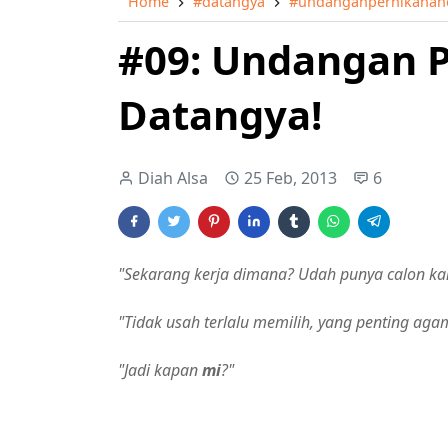
Home
#datangya
#undanganpernikahan
#09: Undangan P
Datangya!
Diah Alsa
25 Feb, 2013
6
"Sekarang kerja dimana? Udah punya calon ka
"Tidak usah terlalu memilih, yang penting agam
"Jadi kapan
mi
?"