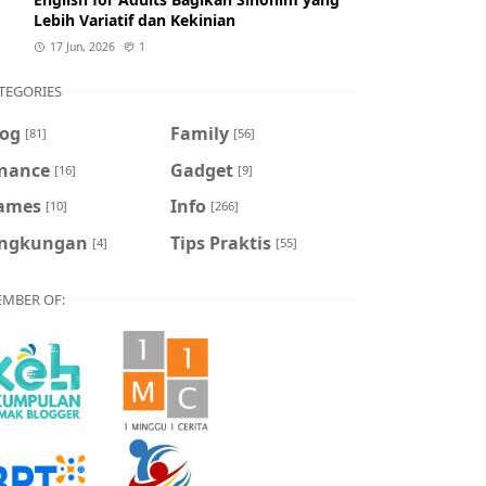
Lebih Variatif dan Kekinian
17 Jun, 2026
1
TEGORIES
log
Family
[81]
[56]
inance
Gadget
[16]
[9]
ames
Info
[10]
[266]
ingkungan
Tips Praktis
[4]
[55]
MBER OF: