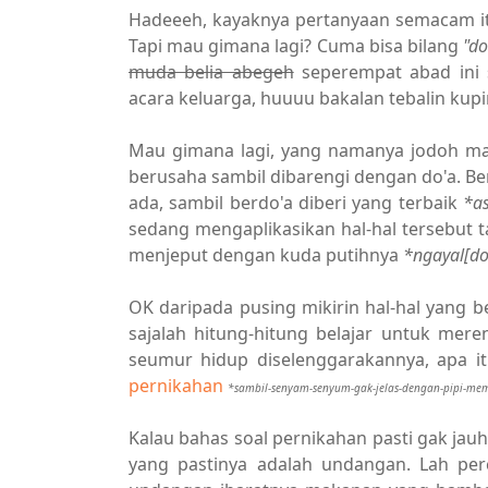
Hadeeeh, kayaknya pertanyaan semacam itu
Tapi mau gimana lagi? Cuma bisa bilang
"do
muda belia abegeh
seperempat abad ini s
acara keluarga, huuuu bakalan tebalin kupi
Mau gimana lagi, yang namanya jodoh mah
berusaha sambil dibarengi dengan do'a. 
ada, sambil berdo'a diberi yang terbaik
*as
sedang mengaplikasikan hal-hal tersebut 
menjeput dengan kuda putihnya
*ngayal[d
OK daripada pusing mikirin hal-hal yang b
sajalah hitung-hitung belajar untuk mer
seumur hidup diselenggarakannya, apa it
pernikahan
*sambil-senyam-senyum-gak-jelas-dengan-pipi-me
Kalau bahas soal pernikahan pasti gak jau
yang pastinya adalah undangan. Lah p