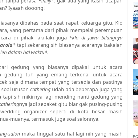
ar tanpa perasa
*ihiiiy*,
gak ada yang kasih ucapan
aan? Iyaaah dooong!
iasanya dibahas pada saat rapat keluarga gitu. Klo
 acara, yang pertama dari pihak mempelai perempuan
ara di pihak laki-laki juga
*klo di Jawa bilangnya
arola
*
tapi sekarang sih biasanya acaranya bakalan
isien dalam hal waktu*.
cari gedung yang biasanya dipakai untuk acara
apa gedung tuh yang emang terkenal untuk acara
i cek saja dimana tempat yang tersedia dan pastinya
o soal urusan
cathering
udah ada beberapa juga yang
tapi sih mikirnya lagi mending nanti gedung yang
cathering
nya jadi sepaket gitu biar gak pusing-pusing
 wedding organizer seperti di kota besar masih
emua-muanya, termasuk juga soal salonnya.
ing-salon
maka tinggal satu hal lagi nih yang masih
PO