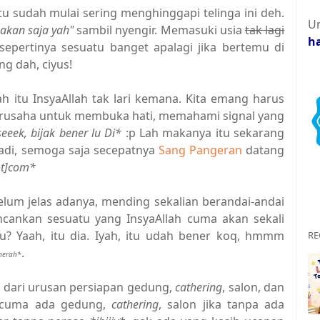
 sudah mulai sering menghinggapi telinga ini deh.
Un
akan saja yah"
sambil nyengir. Memasuki usia
tak lagi
h
epertinya sesuatu banget apalagi jika bertemu di
ng dah, ciyus!
 itu InsyaAllah tak lari kemana. Kita emang harus
Berusaha untuk membuka hati, memahami signal yang
eeek, bijak bener lu Di*
:p Lah makanya itu sekarang
tadi, semoga saja secepatnya
Sang Pangeran
datang
ot]com*
elum jelas adanya, mending sekalian berandai-andai
encankan sesuatu yang InsyaAllah cuma akan sekali
u? Yaah, itu dia. Iyah, itu udah bener koq, hmmm
RE
.
merah*
h dari urusan persiapan gedung,
cathering
, salon, dan
ercuma ada gedung,
cathering
, salon jika tanpa ada