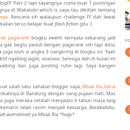
blogFF Part 2 tapi sayangnya cuma buat 1 postingan
ngnya di Wakatobi which is saya tau dikitlah tentang
 nya
. Rencana sih walaupun challenge FF dah lewat
ekalian terus belajar buat
flash fiction
gitu :)
cek pagerank
blogku eeehh ternyata sekarang jadi
PO
ya gak begtu peduli dengan pagerank siih tapi ikkss
 juga looh si angka 3 nangkring di blogku ini. Yaah
if ngeblog lagiiii, xoxoxox. Semoga deh di bulan ini
gwalking dan juga posting rutin lagi. Saya kangen
uat salah satu sahabat blogger saya,
Mbak Ria Adria
nikahnya di Bandung dengan sang pujaan hati, Mas
atu juga mereka setelah menjalani 4 tahun masa
long
 kemarin telah resmi menjadi keluarga.
Barakallahu
,
dah-warrahmah
ya Mbak Ria
*hugs*