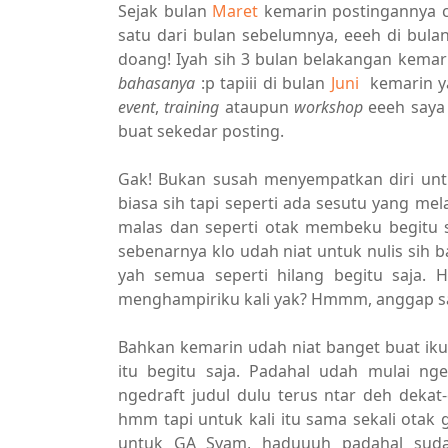
Sejak bulan
Maret
kemarin postingannya c
satu dari bulan sebelumnya, eeeh di bul
doang! Iyah sih 3 bulan belakangan kema
bahasanya
:p tapiii di bulan
Juni
kemarin yan
event
,
training
ataupun
workshop
eeeh saya
buat sekedar posting.
Gak! Bukan susah menyempatkan diri untu
biasa sih tapi seperti ada sesutu yang me
malas dan seperti otak membeku begitu sa
sebenarnya klo udah niat untuk nulis sih b
yah semua seperti hilang begitu saja
menghampiriku kali yak? Hmmm, anggap saj
Bahkan kemarin udah niat banget buat i
itu begitu saja. Padahal udah mulai nge
ngedraft judul dulu terus ntar deh dekat
hmm tapi untuk kali itu sama sekali otak 
untuk GA Syam, haduuuh padahal sudah