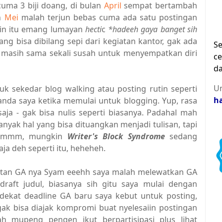
uma 3 biji doang, di bulan
April
sempat bertambah
an
Mei
malah terjun bebas cuma ada satu postingan
rin itu emang lumayan
hecti
c
*hadeeh gaya banget sih
g bisa dibilang sepi dari kegiatan kantor, gak ada
Se
 masih sama sekali susah untuk menyempatkan diri
ce
da
Un
k sekedar blog walking atau posting rutin seperti
h
landa saya ketika memulai untuk blogging. Yup, rasa
ja - gak bisa nulis seperti biasanya. Padahal mah
anyak hal yang bisa dituangkan menjadi tulisan, tapi
. Hmmm, mungkin
Writer's Block Syndrome
sedang
a deh seperti itu, heheheh.
kutan GA nya Syam eeehh saya malah melewatkan GA
draft judul, biasanya sih gitu saya mulai dengan
-dekat deadline GA baru saya kebut untuk posting,
gak bisa diajak kompromi buat nyelesaiin postingan
 mupeng pengen ikut berpartisipasi plus lihat