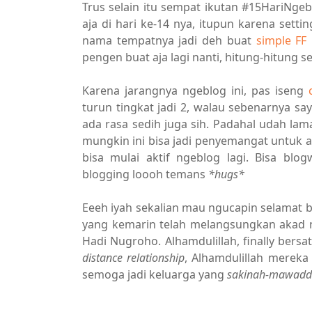
Trus selain itu sempat ikutan #15HariNge
aja di hari ke-14 nya, itupun karena setti
nama tempatnya jadi deh buat
simple FF
pengen buat aja lagi nanti, hitung-hitung s
Karena jarangnya ngeblog ini, pas iseng
turun tingkat jadi 2, walau sebenarnya sa
ada rasa sedih juga sih. Padahal udah lama
mungkin ini bisa jadi penyemangat untuk akt
bisa mulai aktif ngeblog lagi. Bisa blo
blogging loooh temans
*hugs*
Eeeh iyah sekalian mau ngucapin selamat b
yang kemarin telah melangsungkan akad 
Hadi Nugroho. Alhamdulillah, finally bers
distance relationship
, Alhamdulillah mereka
semoga jadi keluarga yang
sakinah-mawad