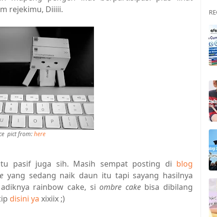
rejekimu, Diiiii.
RE
ce pict from:
here
tu pasif juga sih. Masih sempat posting di
blog
e
yang sedang naik daun itu tapi sayang hasilnya
adiknya rainbow cake, si
ombre cake
bisa dibilang
tip
disini ya
xixiix ;)