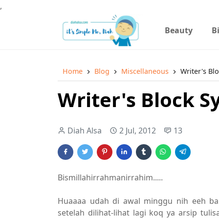
,
Beauty
B
Home
Blog
Miscellaneous
Writer's B
Writer's Block 
Diah Alsa
2 Jul, 2012
13
Bismillahirrahmanirrahim.....
Huaaaa udah di awal minggu nih eeh b
setelah dilihat-lihat lagi koq ya arsip tul