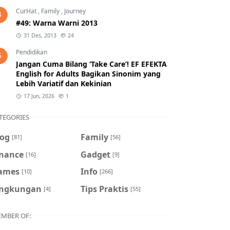
CurHat
,
Family
,
Journey
4
#49: Warna Warni 2013
31 Des, 2013
24
Pendidikan
5
Jangan Cuma Bilang ‘Take Care’! EF EFEKTA
English for Adults Bagikan Sinonim yang
Lebih Variatif dan Kekinian
17 Jun, 2026
1
TEGORIES
log
Family
[81]
[56]
inance
Gadget
[16]
[9]
ames
Info
[10]
[266]
ingkungan
Tips Praktis
[4]
[55]
MBER OF: