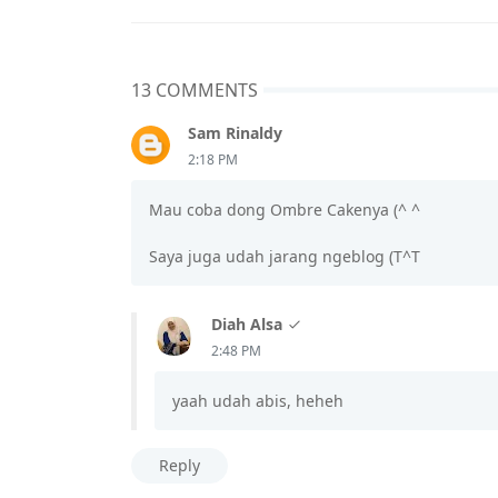
13 COMMENTS
Sam Rinaldy
2:18 PM
Mau coba dong Ombre Cakenya (^ ^
Saya juga udah jarang ngeblog (T^T
Diah Alsa
2:48 PM
yaah udah abis, heheh
Reply