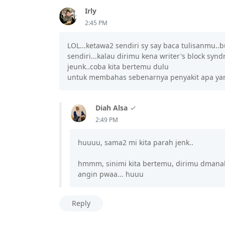
Irly
2:45 PM
LOL...ketawa2 sendiri sy say baca tulisanmu.
sendiri...kalau dirimu kena writer's block sy
jeunk..coba kita bertemu dulu
untuk membahas sebenarnya penyakit apa yan
Diah Alsa
2:49 PM
huuuu, sama2 mi kita parah jenk..
hmmm, sinimi kita bertemu, dirimu dmanak
angin pwaa... huuu
Reply