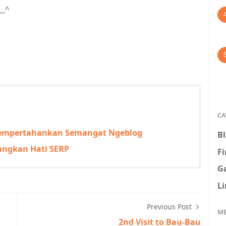
__^
CA
Mempertahankan Semangat Ngeblog
B
nangkan Hati SERP
F
G
L
Previous Post
ME
2nd Visit to Bau-Bau