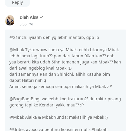
Reply
Diah Alsa
3:56 PM
@21inch: iyaahh deh yg lebih mantab, gpp :p
@Mbak Tyka: woow sama ya Mbak, eehh bkannya Mbak
lebih lama lagi tuuh?? pan dari tahun 90an kan?? ehh
yaa berarti kita udah 6thn temanan juga kan Mbak?? kan
dari awal ngeblog knal Mbak :D
dari zamannya Ran dan Shinichi, aiihh Kazuha blm
dapat Hatori niih :(
Amin, semoga semoga semoga makasih ya Mbak :-*
@BagiBagiBlog: weleehh koq traktiran?? di traktir pisang
goreng tapi ke Kendari yakk, mau?? :P
@Mbak Alaika & Mbak Yunda: makasiih ya Mbak :)
@Untje: ayooo yg penting konsisten nulis *halaah