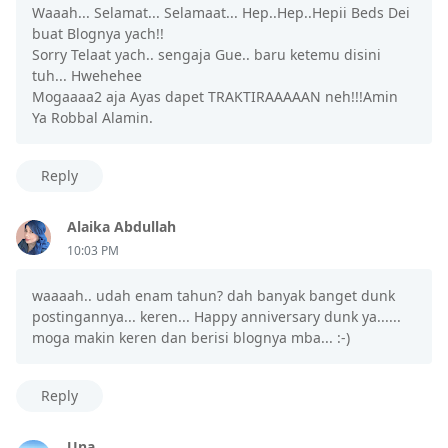
Waaah... Selamat... Selamaat... Hep..Hep..Hepii Beds Dei
buat Blognya yach!!
Sorry Telaat yach.. sengaja Gue.. baru ketemu disini
tuh... Hwehehee
Mogaaaa2 aja Ayas dapet TRAKTIRAAAAAN neh!!!Amin
Ya Robbal Alamin.
Reply
Alaika Abdullah
10:03 PM
waaaah.. udah enam tahun? dah banyak banget dunk
postingannya... keren... Happy anniversary dunk ya......
moga makin keren dan berisi blognya mba... :-)
Reply
Una