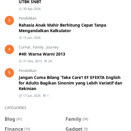
UTBK SNBT
30 Apr, 2026
Pendidikan
3
Rahasia Anak Mahir Berhitung Cepat Tanpa
Mengandalkan Kalkulator
15 Jun, 2026
CurHat
,
Family
,
Journey
4
#49: Warna Warni 2013
31 Des, 2013
24
Pendidikan
5
Jangan Cuma Bilang ‘Take Care’! EF EFEKTA English
for Adults Bagikan Sinonim yang Lebih Variatif dan
Kekinian
17 Jun, 2026
1
CATEGORIES
Blog
Family
[81]
[56]
Finance
Gadget
[16]
[9]