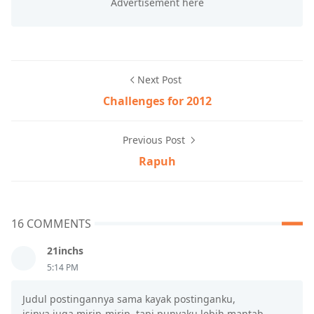
Next Post
Challenges for 2012
Previous Post
Rapuh
16 COMMENTS
21inchs
5:14 PM
Judul postingannya sama kayak postinganku,
isinya juga mirip-mirip, tapi punyaku lebih mantab...