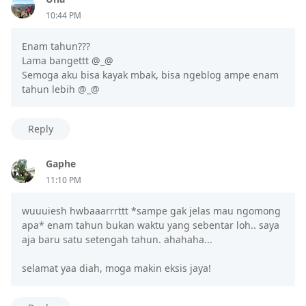
10:44 PM
Enam tahun???
Lama bangettt @_@
Semoga aku bisa kayak mbak, bisa ngeblog ampe enam
tahun lebih @_@
Reply
Gaphe
11:10 PM
wuuuiesh hwbaaarrrttt *sampe gak jelas mau ngomong
apa* enam tahun bukan waktu yang sebentar loh.. saya
aja baru satu setengah tahun. ahahaha...
selamat yaa diah, moga makin eksis jaya!