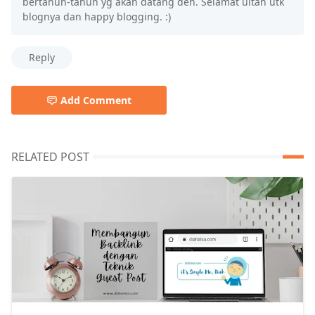
bertahun-tahun yg akan datang deh. Selamat ultah utk
blognya dan happy blogging. :)
Reply
Add Comment
RELATED POST