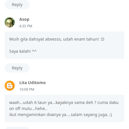
Reply
Asop
4:35 PM
Wuih gila dahsyat abeesss, udah enam tahun! :D
Saya kalah! ^^
Reply
Lita Uditomo
10:09 PM
waah...udah 6 taun ya...kayaknya sama deh ? cuma daku
on off mulu...hehe..
ikut mengaminkan doanya ya....salam sayang juga..:)