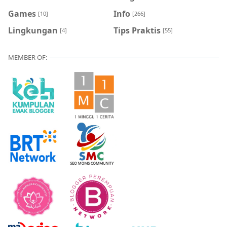
Games
Info
[10]
[266]
Lingkungan
Tips Praktis
[4]
[55]
MEMBER OF: