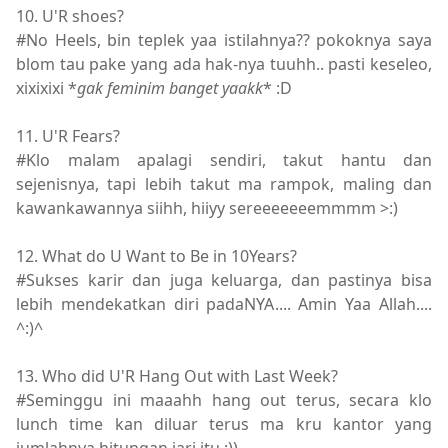
10. U'R shoes?
#No Heels, bin teplek yaa istilahnya?? pokoknya saya
blom tau pake yang ada hak-nya tuuhh.. pasti keseleo,
xixixixi *
gak feminim banget yaakk
* :D
11. U'R Fears?
#Klo malam apalagi sendiri, takut hantu dan
sejenisnya, tapi lebih takut ma rampok, maling dan
kawankawannya siihh, hiiyy sereeeeeeemmmm >:)
12. What do U Want to Be in 10Years?
#Sukses karir dan juga keluarga, dan pastinya bisa
lebih mendekatkan diri padaNYA.... Amin Yaa Allah....
^:)^
13. Who did U'R Hang Out with Last Week?
#Seminggu ini maaahh hang out terus, secara klo
lunch time kan diluar terus ma kru kantor yang