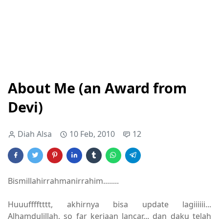
About Me (an Award from
Devi)
Diah Alsa
10 Feb, 2010
12
Bismillahirrahmanirrahim........
Huuufffftttt, akhirnya bisa update lagiiiiii...
Alhamdulillah, so far kerjaan lancar... dan daku telah