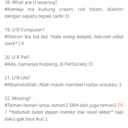
18. What are U wearing?
#Kemeja ma kudung cream, rok hitam, diakhiri
dengan sepatu teplek tadiii :D
19. U'R Computer?
#Flatron bla bla bla
*kata orang banyak, hati-hati sebut
merk*
[-X
20. U'R Pet?
#Ada, namanya Kulpang, di PetSociety :D
21. U'R Life?
#Alhamdulillah, Allah masih memberi nafas untukku :)
22. Missing?
#Teman-teman lama, teman2 SMA dan juga teman2
PK
7
*
huhuhuh bulan depan mereka mw reuni akbar*
tapi
daku gak bisa ikut :(