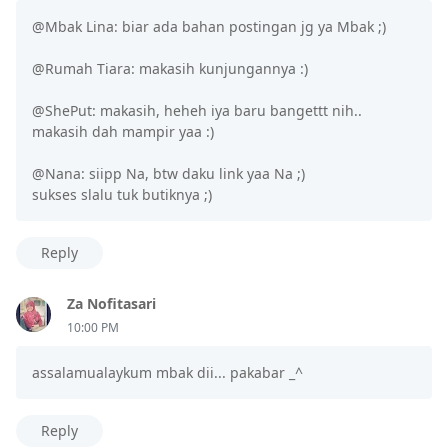
@Mbak Lina: biar ada bahan postingan jg ya Mbak ;)
@Rumah Tiara: makasih kunjungannya :)
@ShePut: makasih, heheh iya baru bangettt nih..
makasih dah mampir yaa :)
@Nana: siipp Na, btw daku link yaa Na ;)
sukses slalu tuk butiknya ;)
Reply
Za Nofitasari
10:00 PM
assalamualaykum mbak dii... pakabar _^
Reply