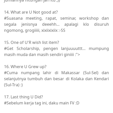
jumlahnya hitungan jari itu ;))
14. What are U Not good at?
#Suasana meeting, rapat, seminar, workshop dan
segala jenisnya deeehh... apalagi klo disuruh
ngomong, grogiiiii, xixiixixiix :-SS
15. One of U'R wish list item?
#Get Scholarship, pengen lanjuuuuttt... mumpung
masih muda dan masih sendiri giniiii :">
16. Where U Grew up?
#Cuma numpang lahir di Makassar (Sul-Sel) dan
selanjutnya tumbuh dan besar di Kolaka dan Kendari
(Sul-Tra) :)
17. Last thing U Did?
#Sebelum kerja tag ini, daku main FV :D