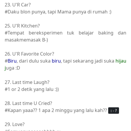
23. U'R Car?
#Daku blon punya, tapi Mama punya di rumah :)
25. U'R Kitchen?
#Tempat bereksperimen tuk belajar baking dan
masakmemasak B-)
26. U'R Favorite Color?
#
Biru
, dari dulu suka
biru
, tapi sekarang jadi suka
hijau
j
uga :D
27. Last time Laugh?
#1 or 2 detik yang lalu :))
28. Last time U Cried?
#Kapan yaaa?? 1 apa 2 minggu yang lalu kah??
:-?
29. Love?