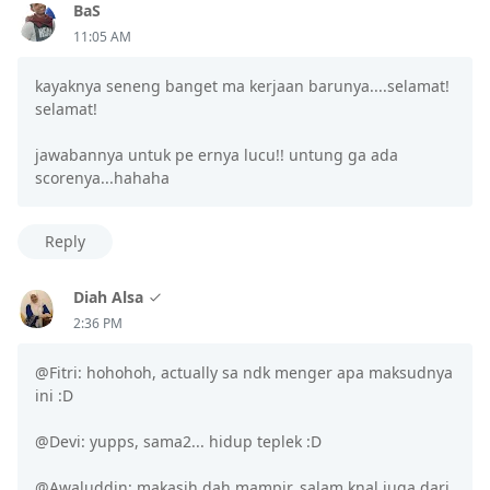
BaS
11:05 AM
kayaknya seneng banget ma kerjaan barunya....selamat!
selamat!
jawabannya untuk pe ernya lucu!! untung ga ada
scorenya...hahaha
Reply
Diah Alsa
2:36 PM
@Fitri: hohohoh, actually sa ndk menger apa maksudnya
ini :D
@Devi: yupps, sama2... hidup teplek :D
@Awaluddin: makasih dah mampir, salam knal juga dari