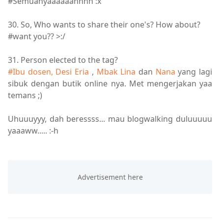
#Semuanyaaaaaahhhh :x
30. So, Who wants to share their one's? How about?
#want you?? >:/
31. Person elected to the tag?
#Ibu dosen, Desi Eria
,
Mbak Lina
dan
Nana
yang lagi
sibuk dengan butik online nya. Met mengerjakan yaa
temans ;)
Uhuuuyyy, dah beressss... mau blogwalking duluuuuu
yaaaww..... :-h