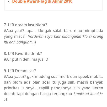
Double Award-Tag di Akhir 2010
7. U'R dream last Night?
#Apa yaa?? lupa... klo gak salah baru mau mimpi ada
yang miscall
*orderan saya biar dibangunin klo si orang
itu dah bangun*
;))
8. U'R Favorite drink?
#Air putih deh, ma jus :D
9. U'R Dream car?
#Apa yaaa?? gak mudeng soal merk dan speek mobil...
dan blom ada plan soal itu juga siih, masih banyak
prioritas lainnya... tapiiii pengennya siih yang keren
deehh tapi dengan harga terjangkau *
maksud looo??
*
:-t