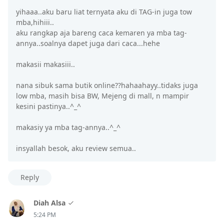
yihaaa..aku baru liat ternyata aku di TAG-in juga tow
mba,hihiii..
aku rangkap aja bareng caca kemaren ya mba tag-
annya..soalnya dapet juga dari caca...hehe
makasii makasiii..
nana sibuk sama butik online??hahaahayy..tidaks juga
low mba, masih bisa BW, Mejeng di mall, n mampir
kesini pastinya..^_^
makasiy ya mba tag-annya..^_^
insyallah besok, aku review semua..
Reply
Diah Alsa
5:24 PM