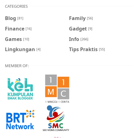
CATEGORIES
Blog
Family
[81]
[56]
Finance
Gadget
[16]
[9]
Games
Info
[10]
[266]
Lingkungan
Tips Praktis
[4]
[55]
MEMBER OF: