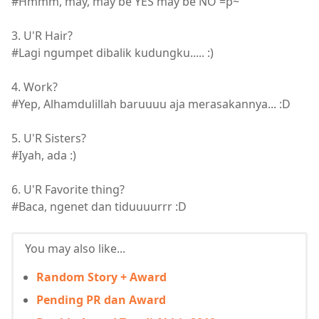
#Hmmm, may, may be YES may be NO =p~
3. U'R Hair?
#Lagi ngumpet dibalik kudungku..... :)
4. Work?
#Yep, Alhamdulillah baruuuu aja merasakannya... :D
5. U'R Sisters?
#Iyah, ada :)
6. U'R Favorite thing?
#Baca, ngenet dan tiduuuurrr :D
You may also like...
Random Story + Award
Pending PR dan Award