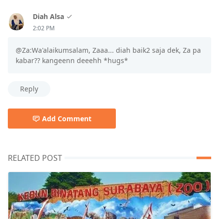
Diah Alsa
2:02 PM
@Za:Wa'alaikumsalam, Zaaa... diah baik2 saja dek, Za pa
kabar?? kangeenn deeehh *hugs*
Reply
Add Comment
RELATED POST