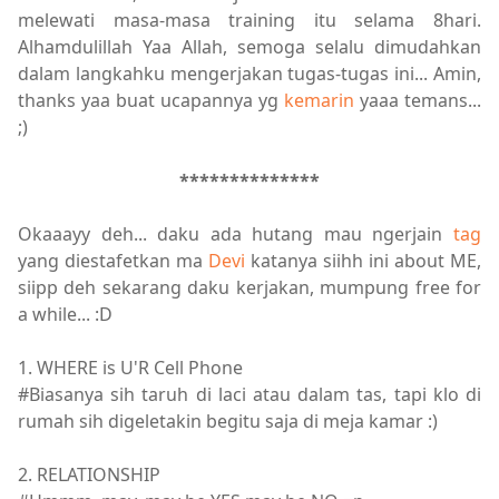
melewati masa-masa training itu selama 8hari.
Alhamdulillah Yaa Allah, semoga selalu dimudahkan
dalam langkahku mengerjakan tugas-tugas ini... Amin,
thanks yaa buat ucapannya yg
kemarin
yaaa temans...
;)
**************
Okaaayy deh... daku ada hutang mau ngerjain
tag
yang diestafetkan ma
Devi
katanya siihh ini about ME,
siipp deh sekarang daku kerjakan, mumpung free for
a while... :D
1. WHERE is U'R Cell Phone
#Biasanya sih taruh di laci atau dalam tas, tapi klo di
rumah sih digeletakin begitu saja di meja kamar :)
2. RELATIONSHIP