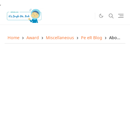
,
Home
Award
Miscellaneous
Pe eR Blog
About Me (an Award from Devi)