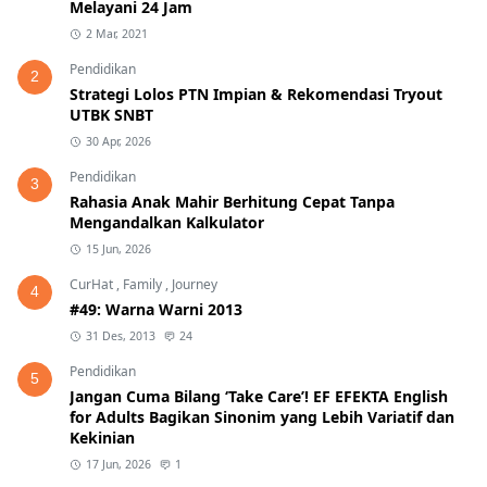
Melayani 24 Jam
2 Mar, 2021
Pendidikan
2
Strategi Lolos PTN Impian & Rekomendasi Tryout
UTBK SNBT
30 Apr, 2026
Pendidikan
3
Rahasia Anak Mahir Berhitung Cepat Tanpa
Mengandalkan Kalkulator
15 Jun, 2026
CurHat
,
Family
,
Journey
4
#49: Warna Warni 2013
31 Des, 2013
24
Pendidikan
5
Jangan Cuma Bilang ‘Take Care’! EF EFEKTA English
for Adults Bagikan Sinonim yang Lebih Variatif dan
Kekinian
17 Jun, 2026
1