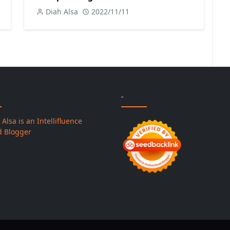
Diah Alsa
2022/11/11
-