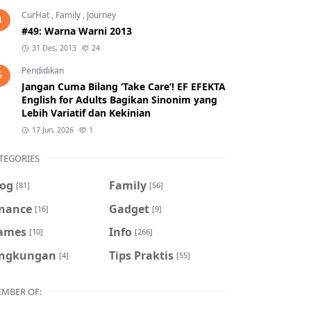
CurHat
,
Family
,
Journey
4
#49: Warna Warni 2013
31 Des, 2013
24
Pendidikan
5
Jangan Cuma Bilang ‘Take Care’! EF EFEKTA
English for Adults Bagikan Sinonim yang
Lebih Variatif dan Kekinian
17 Jun, 2026
1
TEGORIES
log
Family
[81]
[56]
inance
Gadget
[16]
[9]
ames
Info
[10]
[266]
ingkungan
Tips Praktis
[4]
[55]
MBER OF: