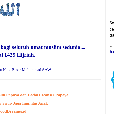
Se
ce
da
Un
 bagi seluruh umat muslim sedunia....
h
l 1429 Hijriah.
gikut Nabi Besar Muhammad SAW.
un Papaya dan Facial Cleanser Papaya
n Sirup Jaga Imunitas Anak
GoodDreamer.id