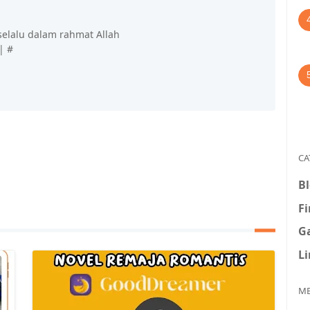
 selalu dalam rahmat Allah
| #
CA
B
F
G
L
ME