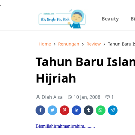
,
Beauty
B
Home
Renungan
Review
Tahun Baru I
Tahun Baru Isla
Hijriah
Diah Alsa
10 Jan, 2008
1
Bismillahirrahmanirrahim.........