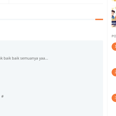
PO
k baik baik semuanya yaa...
 #