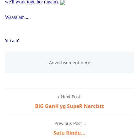
we'll work together (again).
Wassalam.....
'd i a h'
Next Post
BiG GanK yg SupeR Narciztt
Previous Post
Satu Rindu...