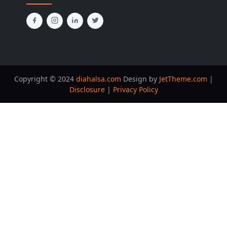
Copyright © 2024
diahalsa.com
Design by
JetTheme.com
|
Disclosure
|
Privacy Policy