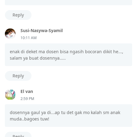
Reply
Susi-Nasywa-Syamil
10:11 AM
enak di deket ma dosen bisa ngasih bocoran dikit he...,
salam ya buat dosennya.....
Reply
El van
2:59 PM
dosennya gaul ya di...ap tu det gak mo kalah sm anak
muda..bagoes tuw!
Reply