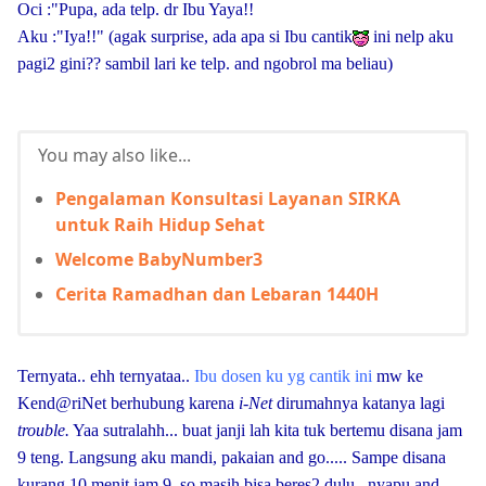
Oci :"Pupa, ada telp. dr Ibu Yaya!!
Aku :"Iya!!" (agak surprise, ada apa si Ibu cantik
ini nelp aku
pagi2 gini?? sambil lari ke telp. and ngobrol ma beliau)
You may also like...
Pengalaman Konsultasi Layanan SIRKA
untuk Raih Hidup Sehat
Welcome BabyNumber3
Cerita Ramadhan dan Lebaran 1440H
Ternyata.. ehh ternyataa..
Ibu dosen ku yg cantik ini
mw ke
Kend@riNet
berhubung karena
i-Net
dirumahnya katanya lagi
trouble.
Yaa sutralahh... buat janji lah kita tuk bertemu disana jam
9 teng. Langsung aku mandi, pakaian and go..... Sampe disana
kurang 10 menit jam 9, so masih bisa beres2 dulu.. nyapu and