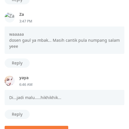
Za
3:47 PM
waaaaa
dosen gaul ya mbak... Masih cantik pula numpang salam
yeee
Reply
yaya
6:46 AM
Di...jadi malu.....hikhikhik...
Reply