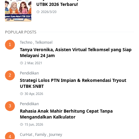
UTBK 2026 Terbaru!
2026/3/20
POPULAR POSTS
Techno
,
Telkomsel
1
Tanya Veronika, Asisten Virtual Telkomsel yang Siap
Melayani 24 Jam
2 Mar, 2021
Pendidikan
2
Strategi Lolos PTN Impian & Rekomendasi Tryout
UTBK SNBT
30 Apr, 2026
Pendidikan
3
Rahasia Anak Mahir Berhitung Cepat Tanpa
Mengandalkan Kalkulator
15 Jun, 2026
CurHat
,
Family
,
Journey
4