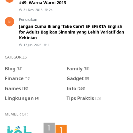
#49: Warna Warni 2013
31 Des, 2013
24
Pendidikan
5
Jangan Cuma Bilang ‘Take Care’! EF EFEKTA English
for Adults Bagikan Sinonim yang Lebih Variatif dan
Kekinian
17 Jun, 2026
1
CATEGORIES
Blog
Family
[81]
[56]
Finance
Gadget
[16]
[9]
Games
Info
[10]
[266]
Lingkungan
Tips Praktis
[4]
[55]
MEMBER OF: