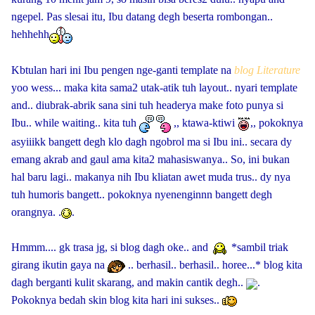
ngepel. Pas slesai itu, Ibu datang degh beserta rombongan..
hehhehh
Kbtulan hari ini Ibu pengen nge-ganti template na
blog Literature
yoo wess... maka kita sama2 utak-atik tuh layout.. nyari template
and.. diubrak-abrik sana sini tuh headerya make foto punya si
Ibu.. while waiting.. kita tuh
,, ktawa-ktiwi
,, pokoknya
asyiiikk bangett degh klo dagh ngobrol ma si Ibu ini.. secara dy
emang akrab and gaul ama kita2 mahasiswanya.. So, ini bukan
hal baru lagi.. makanya nih Ibu kliatan awet muda trus.. dy nya
tuh humoris bangett.. pokoknya nyenenginnn bangett degh
orangnya. .
.
Hmmm.... gk trasa jg, si blog dagh oke.. and
*sambil triak
girang ikutin gaya na
.. berhasil.. berhasil.. horee...* blog kita
dagh berganti kulit skarang, and makin cantik degh..
.
Pokoknya bedah skin blog kita hari ini sukses..