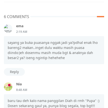
6 COMMENTS
ema
2:19 AM
sayang ya buka puasanya nggak jadi ya?pdhal enak lho
bareng2 makan..inget dulu waktu masih puasa
diindo:)eh dosenmu masih muda bgt & anaknya dah
besar2 ya? iseng ngintip hehehehe
Reply
Nia
8:48 AM
baru tau deh kalo nama panggilan Diah di rmh "Pupa" :)
Dosen sekarang gaul ya, punya blog segala, top bgt!!!