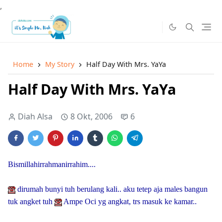
,
Home
My Story
Half Day With Mrs. YaYa
Half Day With Mrs. YaYa
Diah Alsa
8 Okt, 2006
6
Bismillahirrahmanirrahim....
dirumah bunyi tuh berulang kali.. aku tetep aja males bangun
tuk angket tuh
Ampe Oci yg angkat, trs masuk ke kamar..