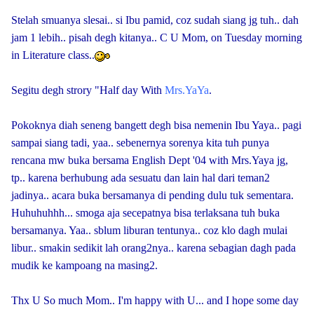
Stelah smuanya slesai.. si Ibu pamid, coz sudah siang jg tuh.. dah
jam 1 lebih.. pisah degh kitanya.. C U Mom, on Tuesday morning
in Literature class..
Segitu degh strory "Half day With
Mrs.YaYa
.
Pokoknya diah seneng bangett degh bisa nemenin Ibu Yaya.. pagi
sampai siang tadi, yaa.. sebenernya sorenya kita tuh punya
rencana mw buka bersama English Dept '04 with Mrs.Yaya jg,
tp.. karena berhubung ada sesuatu dan lain hal dari teman2
jadinya.. acara buka bersamanya di pending dulu tuk sementara.
Huhuhuhhh... smoga aja secepatnya bisa terlaksana tuh buka
bersamanya. Yaa.. sblum liburan tentunya.. coz klo dagh mulai
libur.. smakin sedikit lah orang2nya.. karena sebagian dagh pada
mudik ke kampoang na masing2.
Thx U So much Mom.. I'm happy with U... and I hope some day